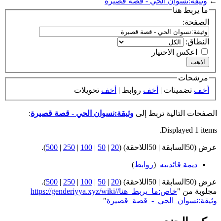
←
وثيقة:نسوان الحي - قصة قصيرة
ما يربط هنا
الصفحة:
النطاق:
اعكس الاختيار
مرشحات
أخف
تضمينات |
أخف
روابط |
أخف
تحويلات
الصفحات التالية تربط إلى
وثيقة:نسوان الحي - قصة قصيرة
:
Displayed 1 items.
عرض (50السابقة | 50اللاحقة) (
20
|
50
|
100
|
250
|
500
).
ديمة قائدبيه
‏
(
روابط
)
عرض (50السابقة | 50اللاحقة) (
20
|
50
|
100
|
250
|
500
).
مجلوبة من "
https://genderiyya.xyz/wiki/خاص:ما_يربط_هنا/
وثيقة:نسوان_الحي_-_قصة_قصيرة
"