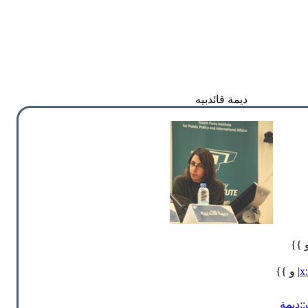
ديمة قائدبيه
و }}
| و }}
:ديمة