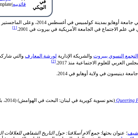
في
قائدبيه
|link=none|format=template|template=عنصر_قائمة_رابط_إلى_ملف}}
الويكي
[1]
علم الاجتماع في الجامعة الأمريكية في بيروت في 2001.
التجمع النسوي ببيروت
والشريكة الإدارية
لورشة المعارف
والتي شاركت في تأسيسها في 5
[2]
لعربي للعلوم الاجتماعية منذ 2017.
 دينيسون في ولاية أوهايو في 2014.
Queering F
(نحو نسوية كويرية في لبنان: البحث في الهوامش) (2014، باللغة الإنجليزية)
أرشيف
؛ عنوان بحثها:
جمع آلام أسلافنا: حول التاريخ الشفاهي للعلاقات ال