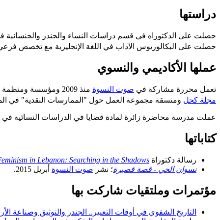
دراستها
حصلت على البكالوريوس الآداب في اللغة الإنجليزية مع تخصص فرعي في 
عملها الأكاديمي والنسوي
تعمل محررة مشاركة في
صوت النسوة
منذ 2009 ومؤسسة ومنظمة
مجلة كحل
ومنسقة مجموعة العمل حول "الممارسات النقدية" في المجلس ا
عملت مدرسة محاضرة زائرة لمادة قضايا في الدراسات النسائية في جامعة
كتاباتها
رسالة دكتوراة
eminism in Lebanon: Searching in the Shadows
نسوان الحي - قصة قصيرة
؛ نشر
صوت النسوة
أبريل 2015.
مؤتمرات وملتقيات شاركت بها
التاريخ الشفوي في أوقات التغيير.. الجندر والتوثيق وصناعة ال