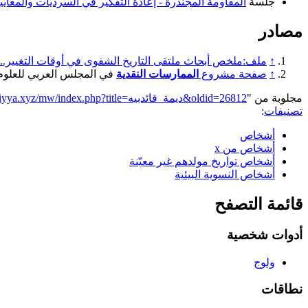
جلسة
المقاومة المجندرة - إعادة التفكير في السرديات والمعايير
مصادر
↑
ملف:ملخص أبحاث ملتقى التاريخ الشفوى في أوقات التغيير.. ال
↑
صفحة مشروع
الممارسات النقدية
في المجلس العربي للعلوم 
مجلوبة من "
https://genderiyya.xyz/mw/index.php?title=ديمة_قائدبيه&oldid=26812
تصنيفات
:
أشخاص
أشخاص من x
أشخاص تواريخ مولدهم غير معيّنة
أشخاص النسوية البيئية
قائمة التصفح
أدوات شخصية
ولوج
نطاقات