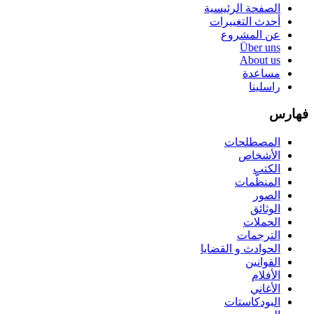
الصفحة الرئيسية
أحدث التغييرات
عن المشروع
Über uns
About us
مساعدة
راسلينا
فهارس
المصطلحات
الأشخاص
الكتب
المنظّمات
الصور
الوثائق
الحملات
الترجمات
الحوادث و القضايا
القوانين
الأفلام
الأغاني
البودكاستات