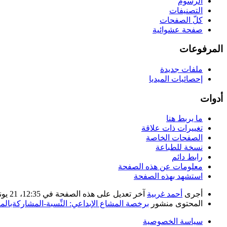
الرسوم
التصنيفات
كلّ الصفحات
صفحة عشوائية
المرفوعات
ملفات جديدة
إحصائيات الميديا
أدوات
ما يربط هنا
تغييرات ذات علاقة
الصفحات الخاصة
نسخة للطباعة
رابط دائم
معلومات عن هذه الصفحة
استشهد بهذه الصفحة
أجرى
أحمد غربية
آخر تعديل على هذه الصفحة في 12:35، 21 يونيو 2020. بناء على عمل
المحتوى منشور
برخصة المشاع الإبداعي: النِّسبة-المشاركةبالمثل 
سياسة الخصوصية