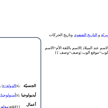
يريّة
و
التاريخ الشفوي
وتاريخ الحركات
jpg}} {{#d:الاسم عند الميلاد=الاسم عند الميلاد |الاسم باللغة الأم=الاسم
|موقع الوب=موقع الوب |وصف=وصف }}
الجنسيّة
،|x|
الدولة::x
| 
أيديولوجيا
،|x|
أيديولوجيا::x
أعمال
{{#ask:
مؤلف: