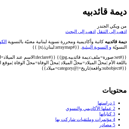
ديمة قائدبيه
من ويكي الجندر
اذهب إلى التنقل
اذهب إلى البحث
ديمة قائدبيه
كاتبة وأكاديمية ومحررة نسوية لبنانية معنيّة بالنسوية
الكو
النسويّة
و النسوية البيئية
. {{#arraymap:لبنان|،|x|| }}
{{#set:صورة=ملف:ديمة قائدبيه.eclare
باللغة الأم |محلّ الميلاد=محلّ الميلاد |محلّ الوفاة=محلّ الوفاة 
{{#subobject:واقعة|تاريخ=|@category=ميلاد}}
محتويات
1
دراستها
2
عملها الأكاديمي والنسوي
3
كتاباتها
4
مؤتمرات وملتقيات شاركت بها
5
مصادر