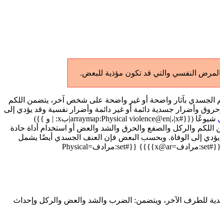
المرض النفسي والتي قد تكون مؤذية للبعض.
أجل إيقاع الضرر أو التسبب بالألم الجسدي بآثار واضحة أو غير واضحة على شخص آخر، يتضمن اللكم
ق وأضرار جسدية دائمة أو غير دائمة وأضرار نفسية وقد يؤدي إلى
شيوعًا ({{#arraymap:Physical violence@en|،|x|بx: | و }})
ن اللكم والركل والصفع والحرق والشد والعض أو استخدام أداة حادة
ؤدي إلى الوفاة. وبحسب البعض فإن العنف الجسدي أيضًا يشمل
شيوعًا}} {{#arraymap:عنف بدني، Physical Abuse|،|x|{{#set:مرادف=x@ar}}}} {{#set:مرادف=Physical
دية للطرف الآخر، ويتضمن: الضرب والشد والعض والركل وإحداث