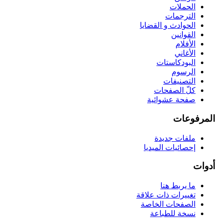
الحملات
الترجمات
الحوادث و القضايا
القوانين
الأفلام
الأغاني
البودكاستات
الرسوم
التصنيفات
كلّ الصفحات
صفحة عشوائية
المرفوعات
ملفات جديدة
إحصائيات الميديا
أدوات
ما يربط هنا
تغييرات ذات علاقة
الصفحات الخاصة
نسخة للطباعة