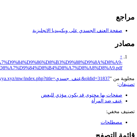
مراجع
صفحة العنف الجسدي على ويكيبيديا الانجليزية
مصادر
↑
D8%A7%D9%84%D9%86%D8%B3%D9%88%D9%8A%D8%A9-
8%A7%D9%84%D8%B4%D8%A7%D8%A8%D8%A9.pdf
مجلوبة من "
https://genderiyya.xyz/mw/index.php?title=عنف_جسدي&oldid=31837
تصنيفان
:
صفحات بها محتوى قد يكون مؤذي للبعض
عنف ضد المرأة
تصنيف مخفي:
مصطلحات
قائمة التصفح