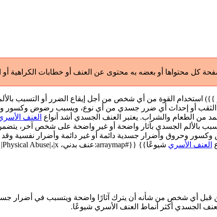
حة كل محتواها أو بعضه به محتوى عن العنف أو خطابات الكراهية أو 
ف الجسدي(أيضا: {{#arraymap:عنف بدني، Physical Abuse|،|x|x| و }}) استخدام القوة من أي شخص من 
أو الثقب أو إحداث أي ضرر جسدي من أي نوع، ويسبب رضوض وكسور وحرو
مد من الطعام والشراب. يعتبر العنف الجسدي أشد أنواع
العنف الأسري
 التسبب بالألم الجسدي بآثار واضحة أو غير واضحة على شخص آخر، يتضم
سور وحروق وأضرار جسدية دائمة أو غير دائمة وأضرار نفسية وقد ي
ع
العنف الأسري
من قبل أي شخص من شأنه أن يترك آثارًا واضحة ويتسبب في أضرار جس
عنف الجسدي أكثر أنماط العنف الأسري شيوعًا.