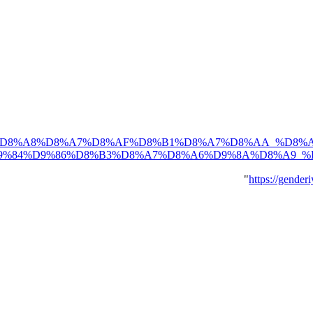
84%D9%85%D8%A8%D8%A7%D8%AF%D8%B1%D8%A7%D8%AA_%
9%84%D9%86%D8%B3%D8%A7%D8%A6%D9%8A%D8%A9_%D
"