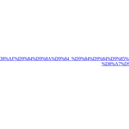
xyz/r/6/6f/%D8%AF%D9%84%D9%8A%D9%84_%D9%84%D9%
%D8%A7%D