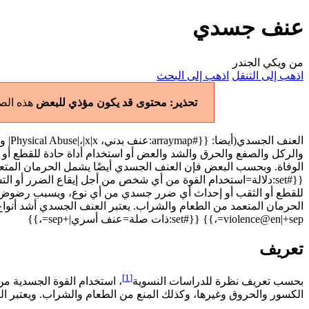
عنف جسدي
من ويكي الجندر
اذهب إلى التنقل
اذهب إلى البحث
تحذير: محتوى قد يكون مؤذي للبعض
هذه الصف
العن
والركل والصفع والحرق والشد والعض أو استخدام أداة حادة للقطع 
الوفاة. وبحسب البعض فإن العنف الجسدي أيضًا يشمل الحرمان المتع
{{#set:دلالة=استخدام القوة من أي شخص من أجل إيقاع الضرر أو
للقطع أو الثقب أو إحداث أي ضرر جسدي من أي نوع، ويسبب رضوض وك
الحرمان المتعمد من الطعام والشراب. يعتبر العنف الجسدي أشد أنوا
violence@en|+sep=،}} {{#set:ذات صلة=عنف أسري|+sep=،}}
تعريف
[1]
بحسب تعريف نظرة للدراسات النسوية
، استخدام القوة الجسدية 
الكسور والحروق وغيرها، وكذلك المنع من الطعام والشراب. ويعتبر ال