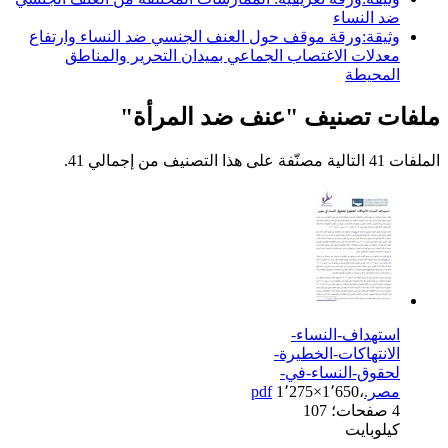
ضد النساء
وثيقة:ورقة موقف حول العنف الجنسي ضد النساء وارتفاع
معدلات الاغتصاب الجماعي بميدان التحرير والمناطق
المحيطة
ملفات تصنيف "عنف ضد المرأة"
الملفات 41 التالية مصنّفة على هذا التصنيف من إجمالي 41.
استهداف-النساء-
الانتهاكات-الخطيرة-
لحقوق-النساء-في-
مصر.pdf
1٬275×1٬650،
4 صفحات؛ 107
كيلوبايت