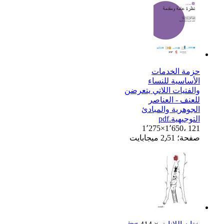
حزمة الخدمات
الأساسية للنساء
والفتيات اللاتي يتعرضن
للعنف - العناصر
الجوهرية والمبادئ
التوجيهية.pdf
1٬275×1٬650، 121
صفحة؛ 2٫51 ميجابايت