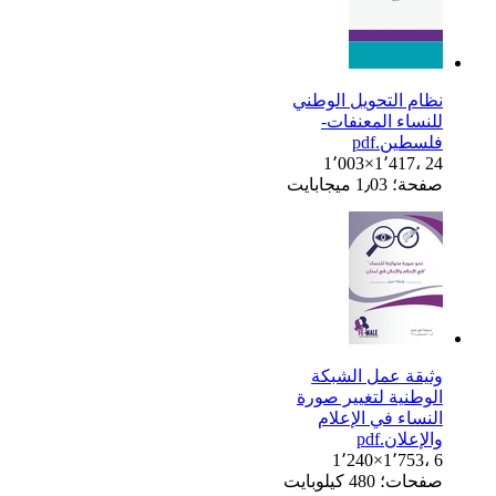
نظام التحويل الوطني
للنساء المعنفات-
فلسطين.pdf
1٬003×1٬417، 24
صفحة؛ 1٫03 ميجابايت
وثيقة عمل الشبكة
الوطنية لتغيير صورة
النساء في الإعلام
والإعلان.pdf
1٬240×1٬753، 6
صفحات؛ 480 كيلوبايت