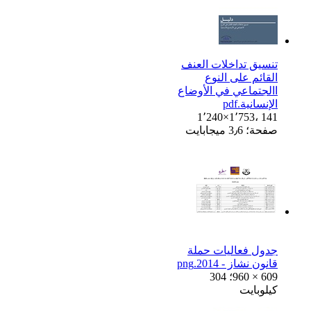
تنسيق تداخلات العنف
القائم على النوع
االجتماعي في الأوضاع
الإنسانية.pdf
1٬240×1٬753، 141
صفحة؛ 3٫6 ميجابايت
جدول فعاليات حملة
قانون نشاز - 2014.png
960 × 609؛ 304
كيلوبايت