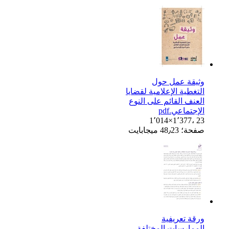
وثيقة عمل حول
التغطية الإعلامية لقضايا
العنف القائم على النوع
الإجتماعي.pdf
1٬014×1٬377، 23
صفحة؛ 48٫23 ميجابايت
ورقة تعريفية
الممارسات المختلفة