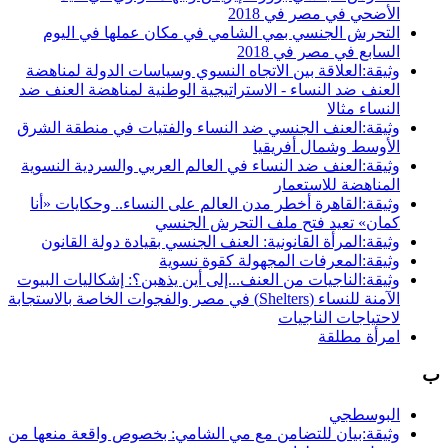
الأضحي في مصر في 2018
التحرش الجنسي بمي الشامي في مكان عملها في اليوم
السابع في مصر في 2018
وثيقة:العلاقة بين الاتجاه النسوي وسياسات الدولة لمناهضة
العنف ضد النساء - الاستراتيجية الوطنية لمناهضة العنف ضد
النساء مثالا
وثيقة:العنف الجنسي ضد النساء والفتيات في منطقة الشرق
الأوسط وشمال أفريقيا
وثيقة:العنف ضد النساء في العالم العربي والسردية النسوية
المناهضة للاستعمار
وثيقة:القاهرة أخطر مدن العالم على النساء.. وحكايات «أنا
كمان» تعيد فتح ملف التحرش الجنسي
وثيقة:المرأة القانونية: العنف الجنسي بقيادة دولة القانون
وثيقة:المعرفات المجهولة كقوة نسوية
وثيقة:الناجيات من العنف...إلى أين يذهبن؟: إشكاليات البيوت
الآمنة للنساء (Shelters) في مصر والفجوات الخاصة بالاستجابة
لاحتياجات الناجيات
امرأة مطلقة
ب
البوسطجي
وثيقة:بيان للتضامن مع مي الشامي: بخصوص واقعة منعها من