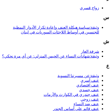
زواج قسري
س
وثيقة:سياسة هيكلة العنف وإعادة تكرار الأدوار النمطية
للجنسين في أوساط اللاجئات السوريات في لبنان
ش
شرفة العار
وثيقة:شهادات النساء عن الحبس المنزلي: عن أي مرة نحكي؟
ع
وثيقة:عن مسيرتنا النسوية
عنف أسري
عنف اقتصادي
عنف جسدي
عنف جندري في الكوارث والأزمات
عنف زوجي
عنف ضد النساء
عنف قائم على أساس الجندر