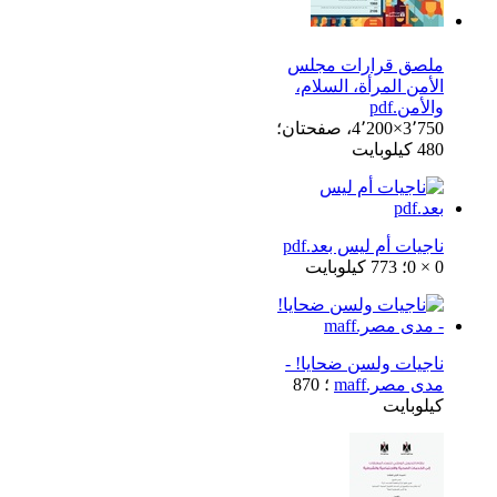
ملصق قرارات مجلس
الأمن المرأة، السلام،
والأمن.pdf
4٬200×3٬750، صفحتان؛
480 كيلوبايت
ناجيات أم ليس بعد.pdf
0 × 0؛ 773 كيلوبايت
ناجيات ولسن ضحايا! -
مدى مصر.maff
؛ 870
كيلوبايت