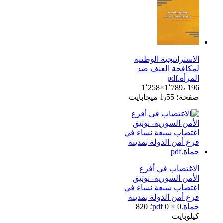
الاستراتيجية الوطنية
لمكافحة العنف ضد
المرأة.pdf
1٬258×1٬789، 196
صفحة؛ 1٫55 ميجابايت
الاغتصاب في أفرع
الأمن السورية- توثيق
اغتصاب سبعة نساء في
فرع أمن الدولة بمدينة
حماة.pdf
0 × 0؛ 820
كيلوبايت