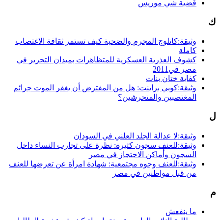
قضية شي موريس
ك
وثيقة:كاتلوج المجرم والضحية كيف تستمر ثقافة الاغتصاب
كاملة
كشوف العذرية العسكرية للمتظاهرات بميدان التحرير في
مصر في2011
كفاية ختان بنات
وثيقة:كوبي براينت: هل من المفترض أن يغفر الموت جرائم
المغتصبين والمتحرشين؟
ل
وثيقة:لا عدالة الجلد العلني في السودان
وثيقة:للعنف سجون كثيرة: نظرة على تجارب النساء داخل
السجون وأماكن الاحتجاز في مصر
وثيقة:للعنف وجوه مجتمعية: شهادة امرأة عن تعرضها للعنف
من قبل مواطنين في مصر
م
ما ينفعش