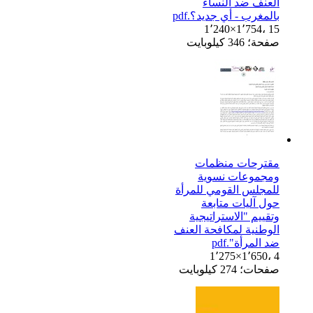
العنف ضد النساء
بالمغرب - أي جديد؟.pdf
1٬240×1٬754، 15
صفحة؛ 346 كيلوبايت
مقترحات منظمات
ومجموعات نسوية
للمجلس القومي للمرأة
حول آليات متابعة
وتقييم "الاستراتيجية
الوطنية لمكافحة العنف
ضد المرأة".pdf
1٬275×1٬650، 4
صفحات؛ 274 كيلوبايت