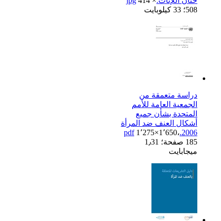
ختان اللإناث.jpg
414 ×
508؛ 33 كيلوبايت
دراسة متعمقة من
الجمعية العامة للأمم
المتحدة بشأن جميع
أشكال العنف ضد المرأة
1٬275×1٬650،
2006.pdf
185 صفحة؛ 1٫31
ميجابايت