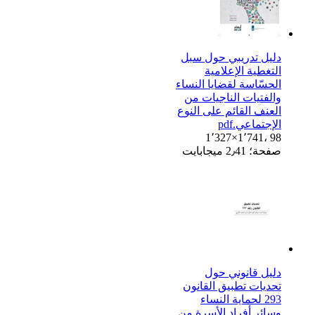
دليل تدريبي حول سبل
التغطية الإعلامية
الحسّاسة لقضايا النساء
والفتيات الناجيات من
العنف القائم على النوع
الإجتماعي.pdf
1٬327×1٬741، 98
صفحة؛ 2٫41 ميجابايت
دليل قانوني حول
تحديات تطبيق القانون
293 لحماية النساء
وسائر أفراد الأسرة من