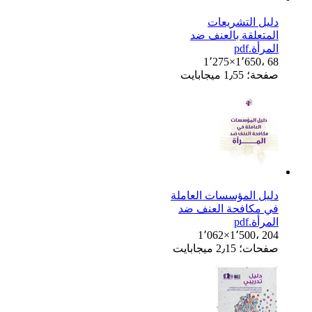
دليل التشريعات
المتعلقة بالعنف ضد
المرأة.pdf
1٬275×1٬650، 68
صفحة؛ 1٫55 ميجابايت
دليل المؤسسات العاملة
في مكافحة العنف ضد
المرأة.pdf
1٬062×1٬500، 204
صفحات؛ 2٫15 ميجابايت