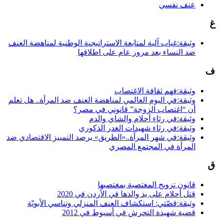
عنف نفسي
غ
وثيقة:غياب آلية لمتابعة الاستراتيجية الوطنية لمناهضة العنف
ضد النساء بعد مرور عام على اطلاقها
ف
وثيقة:فهم ثقافة الاغتصاب
وثيقة:في اليوم العالمي لمناهضة العنف ضد المرأة.. هل تعلم
أن “اغتصاب الزوجة” قانوني في مصر؟
وثيقة:في رثاء أحلام والشاي والدم
وثيقة:في رثاء شهيدات الغدر الذكوري
وثيقة:في شهر المرأة..«الطريق» يرصد التمييز الاقتصادي ضد
المرأة في المجتمع المصري
ق
قانون تزويج المغتصبة بمغتصبها
قتل أحلام على يد والدها في الأردن في 2020
وثيقة:قصّتي: استكشاف العنف المنزلي وتناسي الأبويّة
قضية شهيدة التحرش في أسيوط في 2012