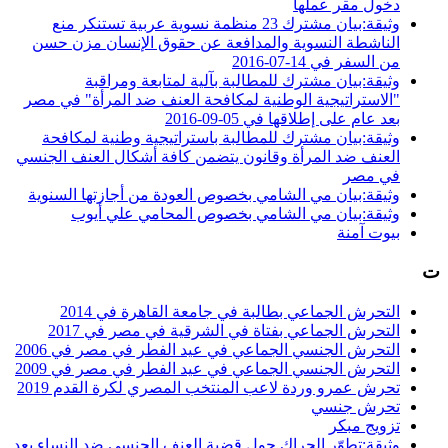
دخول مقر عملها
وثيقة:بيان مشترك 23 منظمة نسوية عربية تستنكر منع
الناشطة النسوية والمدافعة عن حقوق الإنسان مزن حسن
من السفر في 14-07-2016
وثيقة:بيان مشترك للمطالبة بآلية لمتابعة ومراقبة
"الاستراتيجية الوطنية لمكافحة العنف ضد المرأة" في مصر
بعد عام على إطلاقها في 05-09-2016
وثيقة:بيان مشترك للمطالبة باستراتيجية وطنية لمكافحة
العنف ضد المرأة وقانون يتضمن كافة أشكال العنف الجنسي
في مصر
وثيقة:بيان مي الشامي بخصوص العودة من أجازتها السنوية
وثيقة:بيان مي الشامي بخصوص المحامي علي أيوب
بيوت آمنة
ت
التحرش الجماعي بطالبة في جامعة القاهرة في 2014
التحرش الجماعي بفتاة في الشرقية في مصر في 2017
التحرش الجنسي الجماعي في عيد الفطر في مصر في 2006
التحرش الجنسي الجماعي في عيد الفطر في مصر في 2009
تحرش عمرو وردة لاعب المنتخب المصري لكرة القدم 2019
تحرش جنسي
تزويج مبكر
وثيقة:تطوّر الحراك حول قضية العنف الجنسي ضد النساء بعد