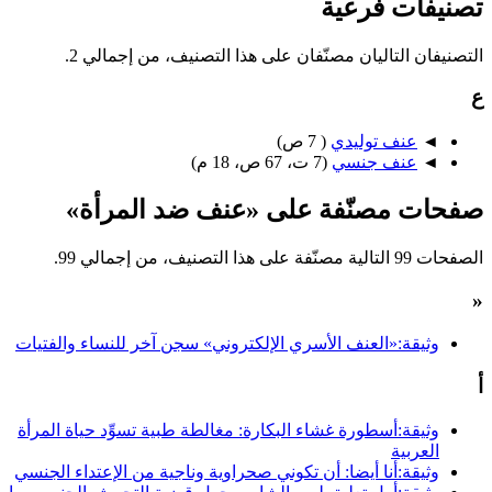
تصنيفات فرعية
التصنيفان التاليان مصنّفان على هذا التصنيف، من إجمالي 2.
ع
◄
عنف توليدي
‏
( 7 ص)
◄
عنف جنسي
‏
(7 ت، 67 ص، 18 م)
صفحات مصنّفة على «عنف ضد المرأة»
الصفحات 99 التالية مصنّفة على هذا التصنيف، من إجمالي 99.
«
وثيقة:«العنف الأسري الإلكتروني» سجن آخر للنساء والفتيات
أ
وثيقة:أسطورة غشاء البكارة: مغالطة طبية تسوِّد حياة المرأة
العربية
وثيقة:أنا أيضا: أن تكوني صحراوية وناجية من الإعتداء الجنسي