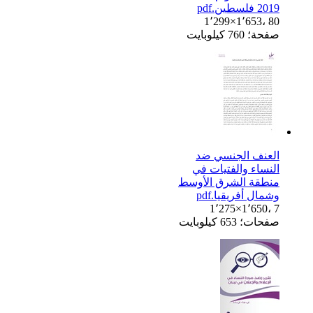
2019 فلسطين.pdf
1٬299×1٬653، 80
صفحة؛ 760 كيلوبايت
العنف الجنسي ضد
النساء والفتيات في
منطقة الشرق الأوسط
وشمال أفريقيا.pdf
1٬275×1٬650، 7
صفحات؛ 653 كيلوبايت