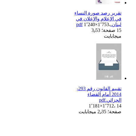
تقرير رصد صورة النساء
في الإعلام والإعلان في
لبنان.pdf
1٬240×1٬753،
15 صفحة؛ 3٫53
ميجابايت
تقييم القانون رقم 293-
2014 أمام القضاء
الجزائي.pdf
1٬181×1٬712، 14
صفحة؛ 2٫35 ميجابايت