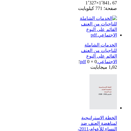
1٬327×1٬841، 67
صفحة؛ 771 كيلوبايت
الخدمات الشاملة
للناجيات من العنف
القائم على النوع
الاجتماعي.pdf
0 × 0؛
1٫92 ميجابايت
الخطة الاستراتيجية
لمناهضة العنف ضد
النساء للأعوام-2011-