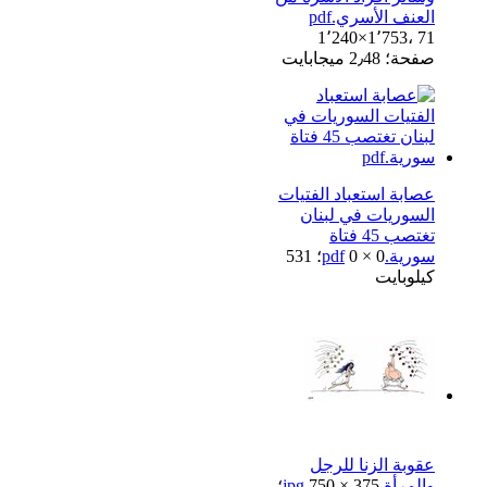
العنف الأسري.pdf
1٬240×1٬753، 71
صفحة؛ 2٫48 ميجابايت
عصابة استعباد الفتيات
السوريات في لبنان
تغتصب 45 فتاة
سورية.pdf
0 × 0؛ 531
كيلوبايت
عقوبة الزنا للرجل
والمرأة.jpg
750 × 375؛