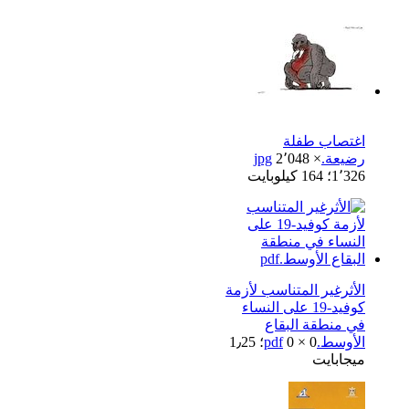
اغتصاب طفلة
رضيعة.jpg
2٬048 ×
1٬326؛ 164 كيلوبايت
الأثرغير المتناسب لأزمة
كوفيد-19 على النساء
في منطقة البقاع
الأوسط.pdf
0 × 0؛ 1٫25
ميجابايت