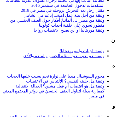
مطالبة النائب إلهامي عجينة بإجراء كشوف عذرية للطالبات
المتقدمات لدخول الجامعة في سبتمبر 2016
مقتل رجل بعد التحرش بزوجته في مصر في 2018
وثيقة:من أجل بيئة عمل آمنة... إدعم مي الشامي
وثيقة:من مصر إلى ألمانيا: أفكار حول العنف الجنسي من
منظور نسوي على خلفية أحداث كولونيا
وثيقة:موريتانيا أو أين يصبح الاغتصاب زواجا
ن
وثيقة:ناجيات ولسن ضحايا!
وثيقة:نعم تعني نعم: أسئلة الجنس والمتعة والأذى
ه
هجوم السوشيال ميديا على نوارة نجم بسبب خلعها الحجاب
وثيقة:هل جلبته لنفسي؟ الإلتباس في الاغتصاب
وثيقة:هل هو اغتصاب أم فعل مشين؟ العدالة الانتقالية
كمقاربة بديلة لتناول العنف الجنسيّ في دوائر المجتمع المدني
في مصر
و
وثيقة:ورقة تعريفية: الممارسات المختلفة من العنف الجنسي