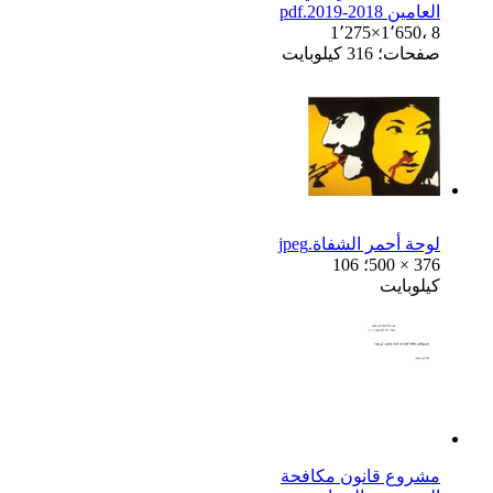
العامين 2018-2019.pdf
1٬275×1٬650، 8
صفحات؛ 316 كيلوبايت
لوحة أحمر الشفاة.jpeg
500 × 376؛ 106
كيلوبايت
مشروع قانون مكافحة