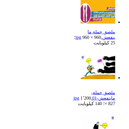
ملصق حملة ما
ينفعش.jpg
960 × 960؛
25 كيلوبايت
ملصق حملة-
ماينفعش-01.jpg
1٬200
× 827؛ 140 كيلوبايت