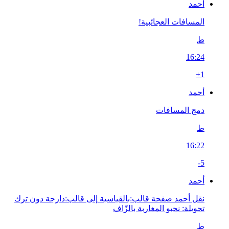
أحمد
المسافات العجائبية!
ط
16:24
+1
أحمد
دمج المسافات
ط
16:22
-5
أحمد
نقل أحمد صفحة قالب:بالقياسية إلى قالب:دارجة دون ترك
تحويلة: نحبو المغاربة بالزّاف
ط