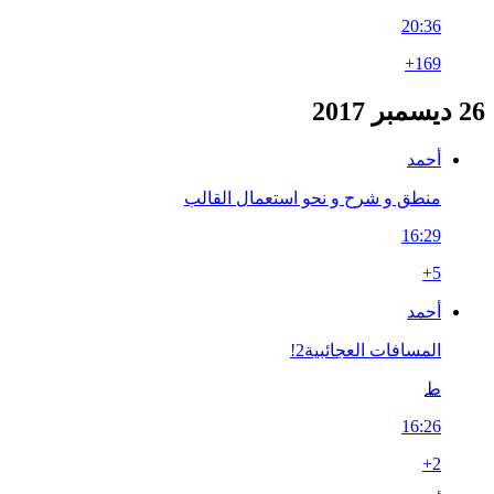
20:36
+169
26 ديسمبر 2017
أحمد
منطق و شرح و نحو استعمال القالب
16:29
+5
أحمد
المسافات العجائبية2!
ط
16:26
+2