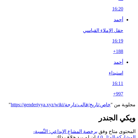
16:20
أحمد
حقل الإملاء القياسي
16:19
+188
أحمد
استبداء
16:11
+997
مجلوبة من "
https://genderiyya.xyz/wiki/خاص:تاريخ/قالب:دارجة
"
ويكي الجندر
المحتوى متاح وفق
برخصة المشاع الإبداعي: النِّسبة-
المشاركةبالمثل 4.0
إن لم يرد خلاف ذلك.