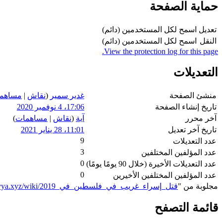
حماية الصفحة
تعديل
اسمح لكل المستخدمين (دائم)
النقل
اسمح لكل المستخدمين (دائم)
View the protection log for this page.
التعديلات
منشئ الصفحة
غدير سمير
(
نقاش
|
مساهم
تاريخ إنشاء الصفحة
17:06، 4 نوفمبر 2020
آخر محرر
آية
(
نقاش
|
مساهمات
)
تاريخ آخر تعديل
11:01، 28 يناير 2021
9
عدد التعديلات
3
عدد المؤلفين المختلفين
0
عدد التعديلات الأخيرة (خلال 90 يومًا يومًا)
0
عدد المؤلفين المختلفين الأخيرين
مجلوبة من "
https://genderiyya.xyz/wiki/قتل_إسراء_غريب_في_فلسطين_في_2019
قائمة التصفح