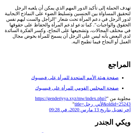
تهدف الحملة إلى تأكيد الدور المهم الذي يمكن أن يلعبه الرجل
لتحقيق المساواة بين الجنسين وتسليط الضوء على النماذج الايجابية
لدور الرجل في دعم المرأة تحت شعار "الراجل والست ليهم نفس
الحقوق والواجبات". كما تدعو لدعم المرأة والحفاظ على حقوقها
في مختلف المجالات، وتشجيعها على النجاح، وكسر الفكرة السائدة
لدى البعض بأنه ليس على الرجل أن يسمح للمرأة بخوض مجال
العمل أو النجاح فيما تطمح اليه.
المراجع
صفحة هيئة الأمم المتحدة للمرأة على فيسبوك
صفحة المجلس القومي للمرأة على فيسبوك
مجلوبة من "
https://genderiyya.xyz/mw/index.php?
title=لأني_رجل&oldid=25243
"
آخر تعديل بتاريخ 13 مارس 2020، في 09:28
ويكي الجندر