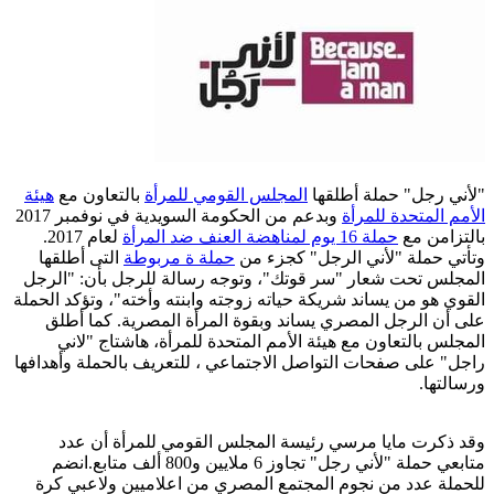
"لأني رجل" حملة أطلقها
المجلس القومي للمرأة
بالتعاون مع
هيئة
الأمم المتحدة للمرأة
وبدعم من الحكومة السويدية في نوفمبر 2017
بالتزامن مع
حملة 16 يوم لمناهضة العنف ضد المرأة
لعام 2017.
وتأتي حملة "لأني الرجل" كجزء من
حملة ة مربوطة
التى أطلقها
المجلس تحت شعار "سر قوتك"، وتوجه رسالة للرجل بأن: "الرجل
القوي هو من يساند شريكة حياته زوجته وابنته وأخته"، وتؤكد الحملة
على أن الرجل المصري يساند وبقوة المرأة المصرية. كما أطلق
المجلس بالتعاون مع هيئة الأمم المتحدة للمرأة، هاشتاج "لاني
راجل" على صفحات التواصل الاجتماعي ، للتعريف بالحملة وأهدافها
ورسالتها.
وقد ذكرت مايا مرسي رئيسة المجلس القومي للمرأة أن عدد
متابعي حملة "لأني رجل" تجاوز 6 ملايين و800 ألف متابع.انضم
للحملة عدد من نجوم المجتمع المصري من اعلاميين ولاعبي كرة