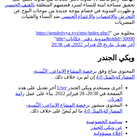
تحقيق مساحة امنة للنساء لسرد قصصهم المتعلقة
بالعنف الجنسي
و ظهرت المدونة في خضام موجة جديدة من موجات البوح عن
التحرش
والاغتصاب
والاعتداء الجنسي
ضد النساء والفتيات
المصريات
مجلوبة من "
https://genderiyya.xyz/mw/index.php?
title=مدونة_دفتر_حكايات&oldid=30090
"
آخر تعديل بتاريخ 28 فبراير 2022، في 20:38
ويكي الجندر
المحتوى متاح وفق
برخصة المشاع الإبداعي: النِّسبة-
المشاركةبالمثل 4.0
إن لم يرد خلاف ذلك.
أجرى مستخدم ويكي الجندر
Uwe
آخر تعديل على هذه
الصفحة في 20:38، 28 فبراير 2022. بناء على عمل
رامة
العريان
.
المحتوى منشور
برخصة المشاع الإبداعي: النِّسبة-
المشاركةبالمثل 4.0
ما لم يُنصّ على خلاف ذلك.
سياسة الخصوصية
عن ويكي الجندر
إخلاء مسؤولية