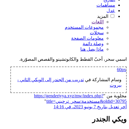
مساهمات
عدل
المزيد
اللغات
مجموعات المستخدم
سجلات
معلومات الصفحة
وصلة دائمة
ماذا يصل هنا
اسمي سحر، أحبّ القطط والكابوتشينو والقصص المصوّرة.
60px
وسام المشاركة في
تدريب من الجندر إلى الويكي الثاني -
بيروت
مجلوبة من "
https://genderiyya.xyz/mw/index.php?
title=مستخدمة:سحر_ترحيني&oldid=30795
"
آخر تعديل بتاريخ 7 يونيو 2023، في 14:16
ويكي الجندر