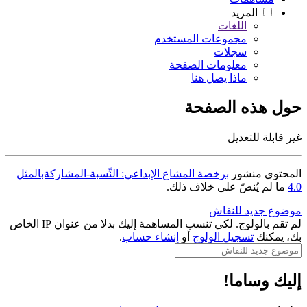
المزيد
اللغات
مجموعات المستخدم
سجلات
معلومات الصفحة
ماذا يصل هنا
حول هذه الصفحة
غير قابلة للتعديل
المحتوى منشور
برخصة المشاع الإبداعي: النِّسبة-المشاركةبالمثل
4.0
ما لم يُنصّ على خلاف ذلك.
موضوع جديد للنقاش
لم تقم بالولوج. لكي تنسب المساهمة إليك بدلا من عنوان IP الخاص
بك، يمكنك
تسجيل الولوج
أو
إنشاء حساب
.
إليك وساما!