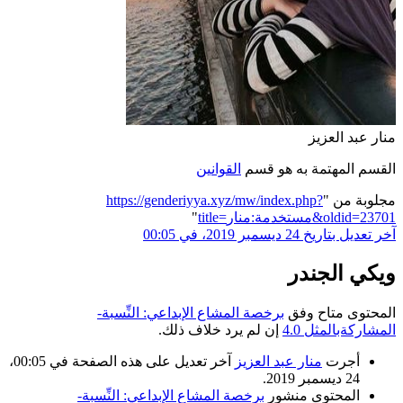
منار عبد العزيز
القسم المهتمة به هو قسم
القوانين
مجلوبة من "
https://genderiyya.xyz/mw/index.php?
title=مستخدمة:منار&oldid=23701
"
آخر تعديل بتاريخ 24 ديسمبر 2019، في 00:05
ويكي الجندر
المحتوى متاح وفق
برخصة المشاع الإبداعي: النِّسبة-
المشاركةبالمثل 4.0
إن لم يرد خلاف ذلك.
أجرت
منار عبد العزيز
آخر تعديل على هذه الصفحة في 00:05،
24 ديسمبر 2019.
المحتوى منشور
برخصة المشاع الإبداعي: النِّسبة-