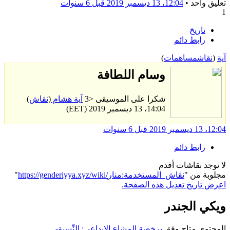
تعليق واحد •
12:04، 13 ديسمبر 2019
قبل 6 سنوات
1
تاريخ
رابط دائم
آية
(
نقاش
مساهمات
)
وسام اللطافة
شكرا على الموسيقى <3
آية هشام
(
نقاش
)
14:04، 13 ديسمبر 2019 (EET)
12:04، 13 ديسمبر 2019
قبل 6 سنوات
رابط دائم
لا توجد نقاشات أقدم
مجلوبة من "
https://genderiyya.xyz/wiki/نقاش_المستخدمة:منار
"
اعرض تاريخ تعديل هذه الصفحة.
ويكي الجندر
المحتوى متاح وفق
برخصة المشاع الإبداعي: النِّسبة-