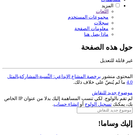
المزيد
اللغات
مجموعات المستخدم
سجلات
معلومات الصفحة
ماذا يصل هنا
حول هذه الصفحة
غير قابلة للتعديل
المحتوى منشور
برخصة المشاع الإبداعي: النِّسبة-المشاركةبالمثل
4.0
ما لم يُنصّ على خلاف ذلك.
موضوع جديد للنقاش
لم تقم بالولوج. لكي تنسب المساهمة إليك بدلا من عنوان IP الخاص
بك، يمكنك
تسجيل الولوج
أو
إنشاء حساب
.
إليك وساما!