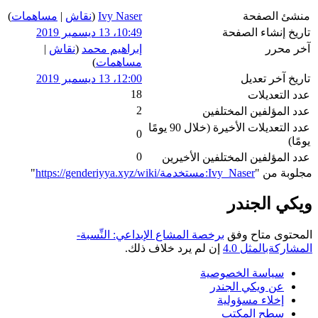
منشئ الصفحة
Ivy Naser
(
نقاش
|
مساهمات
)
تاريخ إنشاء الصفحة
10:49، 13 ديسمبر 2019
آخر محرر
إبراهيم محمد
(
نقاش
|
مساهمات
)
تاريخ آخر تعديل
12:00، 13 ديسمبر 2019
18
عدد التعديلات
2
عدد المؤلفين المختلفين
عدد التعديلات الأخيرة (خلال 90 يومًا
0
يومًا)
0
عدد المؤلفين المختلفين الأخيرين
مجلوبة من "
https://genderiyya.xyz/wiki/مستخدمة:Ivy_Naser
"
ويكي الجندر
المحتوى متاح وفق
برخصة المشاع الإبداعي: النِّسبة-
المشاركةبالمثل 4.0
إن لم يرد خلاف ذلك.
سياسة الخصوصية
عن ويكي الجندر
إخلاء مسؤولية
سطح المكتب