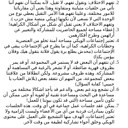
تفهم الاختلاف: ونقول تفهم، لا تقبل، لأنه يمكننا أن نفهم أننا
نأتي من خلفيات متباينة ومتفاوتة وهذا يعني أن مقارباتنا
للامور مختلفة، وعلينا تفهم هذا الأمر. التقبل يعطي نوع من
الوحدة التي لا نسعى لأن نكونها (ويكي منصة مش حزب ).
وتفهم الاختلاف لا يعني تقبل أي شكل من أشكال الكراهية!
إعطاء مساحة لجميع الحاضريت للمشاركة والتعبير عن
آرائهمن وطرح أفكارهمن.
تعتبر إجتماعات الويكي مساحة آمنة تخلو من العنصرية
وخطابات الكراهية، كما أن ما يطرح في الإجتماعات يبقى في
الإجتماعات (محدش يطلع برة يقول فلانة بتقول هيك وفلان
بيؤمن بكذا)
ان نتفهم أن البعض قد لا يستمر في المجموعة. أو قد يمر
بظروف قهرية ضاغطة. أو لا تشعر بالرغبة في المساهمة أو
المشاركة. وهذه ظروف مشروعة. ولكن انطلاقا من علاقتنا
ببعض كمجموعة، من المهم ان نتفقد بعض (بلاش العتاب يا
حبيبي! كفاية السؤال)
أن نشجع وندعم بعض. والدعم قد يأخذ اشكالا مختلفة من
مساعدة في البحث ومساعدة تقنية أو لغوية أو حتى ممكن أن
تكون تأمين مساحة (التي قد تكون بيوتنا ) للعمل!
يمكن عقد جلسات عمل جماعية في أي وقت. هذه الجلسات
تكون بمبادرات فردية من أي من الأعضاء وليست إلزامية ولا
تعتبر إجتماعات. الهدف منها التشجيع على العمل على محتوى
الويكي وخلق أجواء تشاركية لطيفة من وقت لآخر.