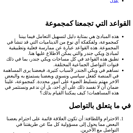
عدل
القواعد التي تجمعنا كمجموعة
هذه المبادئ هي بمثابة دليل لتسهيل التعامل فيما بيننا
كمجموعة، ولفكفكة أي نوع من الديناميات التي قد تنشأ في
المجموعة. هذه القواعد عبارة عن ممارسة فعلية وتطبيقية
لمبادئ ويكي جندر والتي يمكن الاطلاع عليها هنا.
تطبق هذه القواعد في كل مساحات ويكي جندر، بما في ذلك
قنوات التواصل الجماعية المختلفة.
نساهم في ويكي الجندر لأسباب كثيرة، فبعضنا يرى المساهمة
في المنصة كفعل سياسي ونسوي وبعضنا يستمتع به والبعض
الاخر مهتم بتسليط الضوء على أمور محددة. كمجموعة، علينا
ضمان أن لا نفسد ذلك على أي احد، بل أن ندعم ونستثمر في
هذه المساهمات! كيف يمكننا القيام بذلك؟
في ما يتعلق بالتواصل
الاحترام واللطافة: أن تكون العلاقة قائمة على احترام بعضنا
البعض مما يحول إلى مسؤولية كل منّا عن طريقتنا في
التواصل مع الآخرين.