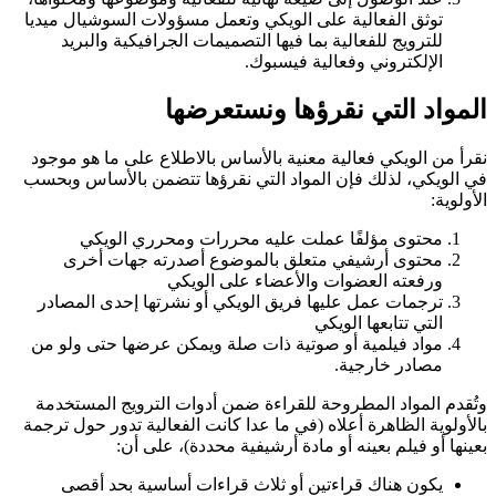
توثق الفعالية على الويكي وتعمل مسؤولات السوشيال ميديا
للترويج للفعالية بما فيها التصميمات الجرافيكية والبريد
الإلكتروني وفعالية فيسبوك.
المواد التي نقرؤها ونستعرضها
نقرأ من الويكي فعالية معنية بالأساس بالاطلاع على ما هو موجود
في الويكي، لذلك فإن المواد التي نقرؤها تتضمن بالأساس وبحسب
الأولوية:
محتوى مؤلفًا عملت عليه محررات ومحرري الويكي
محتوى أرشيفي متعلق بالموضوع أصدرته جهات أخرى
ورفعته العضوات والأعضاء على الويكي
ترجمات عمل عليها فريق الويكي أو نشرتها إحدى المصادر
التي تتابعها الويكي
مواد فيلمية أو صوتية ذات صلة ويمكن عرضها حتى ولو من
مصادر خارجية.
وتُقدم المواد المطروحة للقراءة ضمن أدوات الترويج المستخدمة
بالأولوية الظاهرة أعلاه (في ما عدا كانت الفعالية تدور حول ترجمة
بعينها أو فيلم بعينه أو مادة أرشيفية محددة)، على أن:
يكون هناك قراءتين أو ثلاث قراءات أساسية بحد أقصى