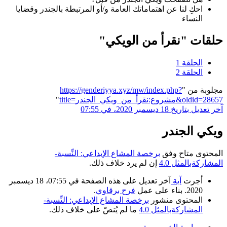
احكِ لنا عن اهتماماتك العامة و/أو المرتبطة بالجندر وقضايا
النساء
حلقات "نقرأ من الويكي"
الحلقة 1
الحلقة 2
مجلوبة من "
https://genderiyya.xyz/mw/index.php?
title=مشروع:نقرأ_من_ويكي_الجندر&oldid=28657
"
آخر تعديل بتاريخ 18 ديسمبر 2020، في 07:55
ويكي الجندر
المحتوى متاح وفق
برخصة المشاع الإبداعي: النِّسبة-
المشاركةبالمثل 4.0
إن لم يرد خلاف ذلك.
أجرت
آية
آخر تعديل على هذه الصفحة في 07:55، 18 ديسمبر
2020. بناء على عمل
فرح برقاوي
.
المحتوى منشور
برخصة المشاع الإبداعي: النِّسبة-
المشاركةبالمثل 4.0
ما لم يُنصّ على خلاف ذلك.