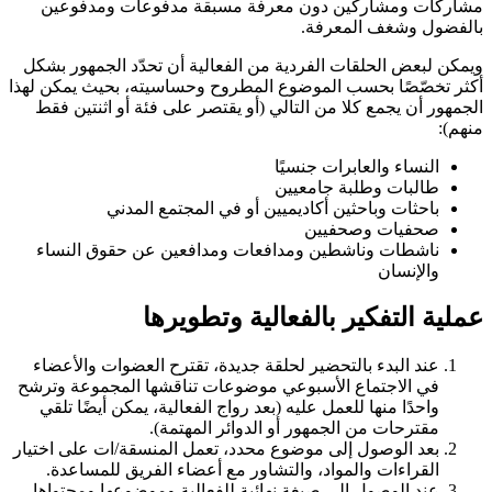
مشاركات ومشاركين دون معرفة مسبقة مدفوعات ومدفوعين
بالفضول وشغف المعرفة.
ويمكن لبعض الحلقات الفردية من الفعالية أن تحدّد الجمهور بشكل
أكثر تخصّصًا بحسب الموضوع المطروح وحساسيته، بحيث يمكن لهذا
الجمهور أن يجمع كلا من التالي (أو يقتصر على فئة أو اثنتين فقط
منهم):
النساء والعابرات جنسيًا
طالبات وطلبة جامعيين
باحثات وباحثين أكاديميين أو في المجتمع المدني
صحفيات وصحفيين
ناشطات وناشطين ومدافعات ومدافعين عن حقوق النساء
والإنسان
عملية التفكير بالفعالية وتطويرها
عند البدء بالتحضير لحلقة جديدة، تقترح العضوات والأعضاء
في الاجتماع الأسبوعي موضوعات تناقشها المجموعة وترشح
واحدًا منها للعمل عليه (بعد رواج الفعالية، يمكن أيضًا تلقي
مقترحات من الجمهور أو الدوائر المهتمة).
بعد الوصول إلى موضوع محدد، تعمل المنسقة/ات على اختيار
القراءات والمواد، والتشاور مع أعضاء الفريق للمساعدة.
عند الوصول إلى صيغة نهائية للفعالية وموضوعها ومحتواها،