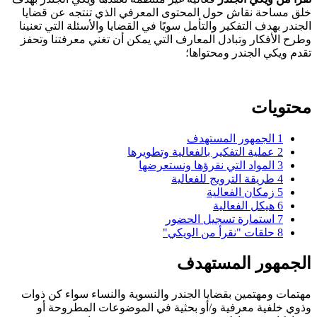
خلق مساحة نقاش حول المحتوى المعرفي الذي تنتجه عن قضايا
الجندر بهدف التفكير والتأمل سويًا في القضايا والأسئلة التي تعنينا
وطرح الأفكار وتبادل المعارف التي يمكن أن تغني معرفتنا وتحفز
تقدم ويكي الجندر ومحتواها؛
محتويات
1
الجمهور المستهدف
2
عملية التفكير بالفعالية وتطويرها
3
المواد التي نقرؤها ونستعرضها
4
طريقة الترويج للفعالية
5
زمكان الفعالية
6
هيكل الفعالية
7
استمارة تسجيل الحضور
8
حلقات "نقرأ من الويكي"
الجمهور المستهدف
مهتمات ومهتمين بقضايا الجندر والنسوية والنساء سواء كن ذوات
وذوي خلفية معرفية و/أو بحثية في الموضوعات المطروحة أو