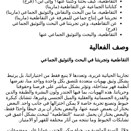
التقاطعية، كيف بحثنا وكتبنا عنها؟ وإلى أين؟ (فرح)
كتاباتنا الجماعية عن التقاطعية (مارينا)
التقاطعية، ما بين البحث والنقاش والتوثيق الجماعي (مارينا)
تجربتنا في إنتاج جماعي للمعرفة عن التقاطعية (مارينا)
عن التقاطعية، وعن تجربتنا في البحث والتوثيق الجماعي
(فرح)
التقاطعية، والبحث والتوثيق الجماعي عنها
وصف الفعالية
التقاطعية وتجربتنا في البحث والتوثيق الجماعي
تجاربنا الحياتية غزيرة، وتعددها لا ينبع فقط من اختياراتنا، بل يرتبط
بشكل وثيق بهويات متعددة تلتصق بكل واحدة وواحد منا، تفرضها
أنظمة قهر متداخلة، وتؤثر بشكل مباشر على فرصنا وحقوقنا
وحرياتنا. هذه الهويات، بما فيها الجندر ولون البشرة والطبقة والدين
والقدرة الجسمانية والعقلية والميل الجنسي وغيرها، تتشابك كبكرة
خيوط وتصنع تجربة خاصة لا يمكن اختزالها في جانب واحد. البعض
يختار أن يغمض عينيه عنها، والبعض يختار أن يرى خيطًا واحدًا فقط،
والبعض يختار أن يحمل عدسة "التقاطعية" ليبحث بشكل أعمق في
تشابكات الخيوط وما تنتجه من آثار مختلفة للقهر أو الامتياز.
خلال السنة الماضية من حياة ويكي الجندر، عملنا على موضوعات