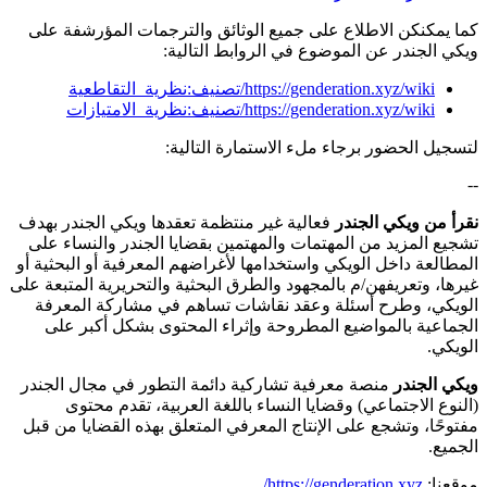
كما يمكنكن الاطلاع على جميع الوثائق والترجمات المؤرشفة على
ويكي الجندر عن الموضوع في الروابط التالية:
https://genderation.xyz/wiki/تصنيف:نظرية_التقاطعية
https://genderation.xyz/wiki/تصنيف:نظرية_الامتيازات
لتسجيل الحضور برجاء ملء الاستمارة التالية:
--
نقرأ من ويكي الجندر
فعالية غير منتظمة تعقدها ويكي الجندر بهدف
تشجيع المزيد من المهتمات والمهتمين بقضايا الجندر والنساء على
المطالعة داخل الويكي واستخدامها لأغراضهم المعرفية أو البحثية أو
غيرها، وتعريفهن/م بالمجهود والطرق البحثية والتحريرية المتبعة على
الويكي، وطرح أسئلة وعقد نقاشات تساهم في مشاركة المعرفة
الجماعية بالمواضيع المطروحة وإثراء المحتوى بشكل أكبر على
الويكي.
ويكي الجندر
منصة معرفية تشاركية دائمة التطور في مجال الجندر
(النوع الاجتماعي) وقضايا النساء باللغة العربية، تقدم محتوى
مفتوحًا، وتشجع على الإنتاج المعرفي المتعلق بهذه القضايا من قبل
الجميع.
موقعنا:
https://genderation.xyz/