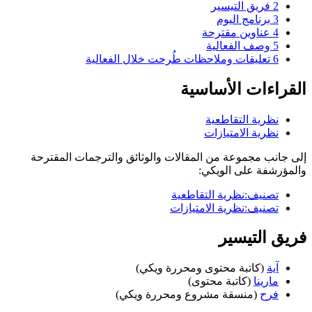
2
فريق التيسير
3
برنامج اليوم
4
عناوين مقترحة
5
وصف الفعالية
6
تعليقات وملاحظات طُرحت خلال الفعالية
القراءات الأساسية
نظرية التقاطعية
نظرية الامتيازات
إلى جانب مجموعة من المقالات والوثائق والترجمات المقترحة
والمؤرشفة على الويكي:
تصنيف:نظرية التقاطعية
تصنيف:نظرية الامتيازات
فريق التيسير
آية
(كاتبة محتوى ومحررة ويكي)
مارينا
(كاتبة محتوى)
فرح
(منسقة مشروع ومحررة ويكي)