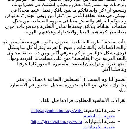
وترجمات نود مشاركتها معكن ومعكم، لنشتبك في قضايا تهمنا،
ولنسمع آراءكن وإضافاتكم ما يعود بأفكار نعمل عليها مجددًا في
الويكي. في هذه الحلقة الأولى من "نقرأ من ويكي الجندر"، ندعوكن
وندعوكم للقراءة والنقاش معنا في مفهوم التقاطعية من خلال
صفحات أنشأناها ووثائق جمعناها تتناول النظرية وموضوعات أخرى
متعلقة بها كمفاهيم الامتياز والاضطهاد وعلاقتهم بالهوية.
بدأت صفحة "نظرية التقاطعية" بتعريف مكتوب في بضعة أسطر، ثم
توالت الإضافات والنقاشات وأصبح ما تعرفه وتقرأه كل منا بشكل
فردي يشكل جزءًا من تراكم معرفي أكبر. ومن هنا، صنعنا محتوى
باللغة العربية عن "التقاطعية" مبنٍ على مساهماتنا الفردية ومواد
أنتجها غيرنا، وندرك بأن الصفحة مستمرة بالتطور كلما عرفنا
وتناقشنا أكثر.
انضموا لنا يوم السبت 18 أغسطس، الساعة 6 مساءً في مقر
مشترك بالدقي. مع العلم بضرورة تسجيل الحضور في الاستمارة
أدناه.
القراءات الأساسية المطلوب قراءتها قبل اللقاء:
نظرية التقاطعية:
https://genderation.xyz/wiki/
نظرية_التقاطعية
نظرية الامتيازات:
https://genderation.xyz/wiki/
نظرية_الامتيازات