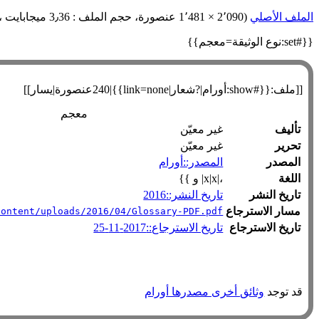
الملف الأصلي
‏
(2٬090 × 1٬481 عنصورة، حجم الملف : 3٫36 ميجابايت ، نوع الملف :
{{#set:نوع الوثيقة=معجم}}
[[ملف:{{#show:أورام|?شعار|link=none}}|240عنصورة|يسار]]
معجم
تأليف
غير معيّن
تحرير
غير معيّن
المصدر
المصدر::أورام
اللغة
،|x|x| و }}
تاريخ النشر
تاريخ النشر::2016
مسار الاسترجاع
content/uploads/2016/04/Glossary-PDF.pdf
تاريخ الاسترجاع
تاريخ الاسترجاع::2017-11-25
قد توجد
وثائق أخرى مصدرها أورام