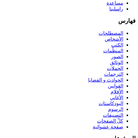
مساعدة
راسلينا
فهارس
المصطلحات
الأشخاص
الكتب
المنظّمات
الصور
الوثائق
الحملات
الترجمات
الحوادث و القضايا
القوانين
الأفلام
الأغاني
البودكاستات
الرسوم
التصنيفات
كلّ الصفحات
صفحة عشوائية