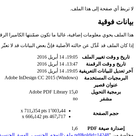
لا تربط أي صفحة إلى هذا الملف.
بيانات فوقية
هذا الملف يحوي معلومات إضافية، غالبا ما تكون ضمّنتها الكاميرا الر
إذا كان الملف قد عُدِّل عن حالته الأصلية فإنَّ بعض البيانات قد لا تعبِّر 
تاريخ و وقت تغيير الملف
19:05، 14 أبريل 2016
تاريخ و وقت الرقمنة
13:47، 14 أبريل 2016
آخر تعديل للبيانات التعريفية
19:05، 14 أبريل 2016
Adobe InDesign CC 2015 (Windows)
البرمجيات المستخدمة
عنوان قصير
برمجية التحويل
Adobe PDF Library 15٫0
no
مشفر
1٬003٫44 x 711٫354 pts
حجم الصفحة
467٫717 x 666٫142 pts
إصدارة صيغة PDF
1٫6
مجلوبة من "
https://genderiyya.xyz/mw/index.php?title=ملف:التوجه_الجنسي،_الهوية_الجنسية_والتعبير_الجنساني_-_المصطلحات_الأساسية_من_أجل_العاملين_في_القطاع_الإنساني.pdf&oldid=14248