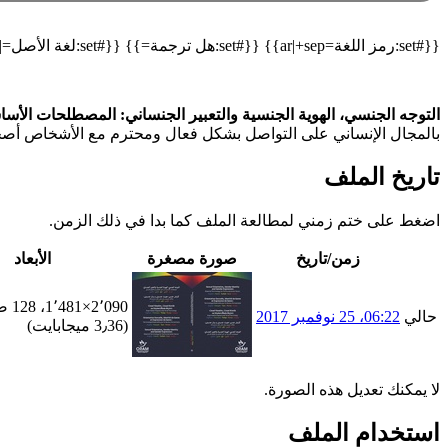
{{#set:رمز اللغة=ar|+sep}} {{#set:هل ترجمة=}} {{#set:لغة الأصل=|+sep}} {{#declare: العنوان=العنوان نسخة أرشيفية=نسخة أرشيفية العنوان الأصلي=العنوان الأصلي مسار الاسترجاع=مسار الاسترجاع }}
التوجه الجنسي، الهوية الجنسية والتعبير الجنساني: المصطلحات الأسا
بالمجال الإنساني على التواصل بشكل فعال ومحترم مع الأشخاص أ
تاريخ الملف
اضغط على ختم زمني لمطالعة الملف كما بدا في ذلك الزمن.
زمن/تاريخ
صورة مصغرة
الأبعاد
2٬090×1٬481، 128 صفحة
حالي
06:22، 25 نوفمبر 2017
(3٫36 ميجابايت)
لا يمكنك تعديل هذه الصورة.
استخدام الملف