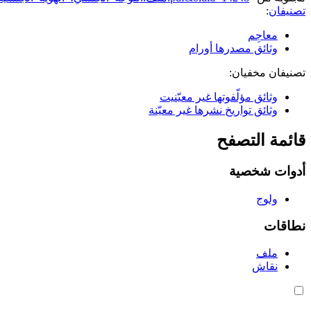
تصنيفان
:
معاجِم
وثائق مصدرها أورام
تصنيفان مخفيان:
وثائق مؤلّفوتها غير معيّنيت
وثائق تواريخ نشرها غير معيّنة
قائمة التصفح
أدوات شخصية
ولوج
نطاقات
ملف
نقاش