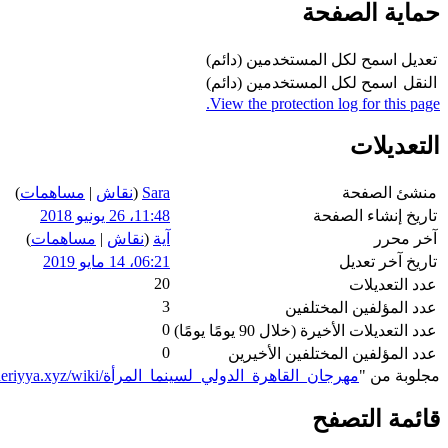
حماية الصفحة
تعديل
اسمح لكل المستخدمين (دائم)
النقل
اسمح لكل المستخدمين (دائم)
View the protection log for this page.
التعديلات
منشئ الصفحة
Sara
(
نقاش
|
مساهمات
)
تاريخ إنشاء الصفحة
11:48، 26 يونيو 2018
آخر محرر
آية
(
نقاش
|
مساهمات
)
تاريخ آخر تعديل
06:21، 14 مايو 2019
20
عدد التعديلات
3
عدد المؤلفين المختلفين
0
عدد التعديلات الأخيرة (خلال 90 يومًا يومًا)
0
عدد المؤلفين المختلفين الأخيرين
مجلوبة من "
https://genderiyya.xyz/wiki/مهرجان_القاهرة_الدولي_لسينما_المرأة
قائمة التصفح