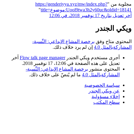
مجلوبة من "
https://genderiyya.xyz/mw/index.php?
title=موضوع:Uool9twa3h2y60uc&oldid=18141
"
آخر تعديل بتاريخ 17 نوفمبر 2018، في 12:06
ويكي الجندر
المحتوى متاح وفق
برخصة المشاع الإبداعي: النِّسبة-
المشاركةبالمثل 4.0
إن لم يرد خلاف ذلك.
أجرى مستخدم ويكي الجندر
Flow talk page manager
آخر
تعديل على هذه الصفحة في 12:06، 17 نوفمبر 2018.
المحتوى منشور
برخصة المشاع الإبداعي: النِّسبة-
المشاركةبالمثل 4.0
ما لم يُنصّ على خلاف ذلك.
سياسة الخصوصية
عن ويكي الجندر
إخلاء مسؤولية
سطح المكتب