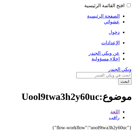
افتح القائمة الرئيسية
الصفحة الرئيسية
عشوائي
دخول
الإعدادات
عن ويكي الجندر
إخلاء مسؤولية
ويكي الجندر
ابحث
موضوع:Uool9twa3h2y60uc
اللغة
راقب
{"flow-workflow":"uool9twa3h2y60uc"}