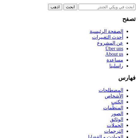
تصفح
الصفحة الرئيسية
أحدث التغييرات
عن المشروع
Über uns
About us
مساعدة
راسلينا
فهارس
المصطلحات
الأشخاص
الكتب
المنظّمات
الصور
الوثائق
الحملات
الترجمات
الحوادث و القضايا