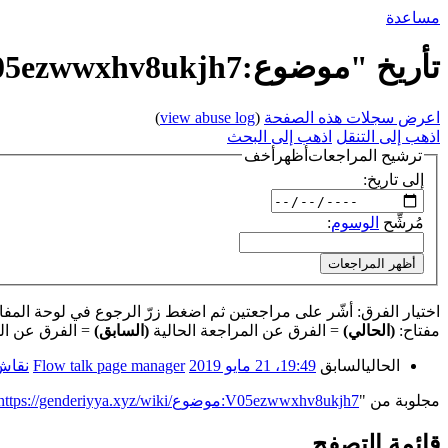
مساعدة
تأريخ "موضوع:V05ezwwxhv8ukjh7"
اعرض سجلات هذه الصفحة
(
view abuse log
)
اذهب إلى التنقل
اذهب إلى البحث
ترشيح المراجعات
أظهر
أخف
إلى تاريخ:
مُرشِّح
الوسوم
:
أظهر المراجعات
اختيار الفرق: أشّر على مراجعتين ثم اضغط زرّ الرجوع في لوحة المفاتيح
مفتاح:
(الحالي)
= الفرق عن المراجعة الحالية
(السابق)
= الفرق عن ال
الحالي
السابق
19:49، 21 مايو 2019
‏
Flow talk page manager
نقاش
مجلوبة من "
https://genderiyya.xyz/wiki/موضوع:V05ezwwxhv8ukjh7
قائمة التصفح