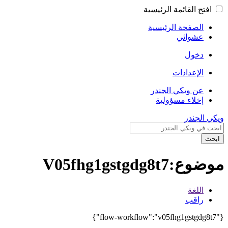
افتح القائمة الرئيسية
الصفحة الرئيسية
عشوائي
دخول
الإعدادات
عن ويكي الجندر
إخلاء مسؤولية
ويكي الجندر
ابحث
موضوع:V05fhg1gstgdg8t7
اللغة
راقب
{"flow-workflow":"v05fhg1gstgdg8t7"}