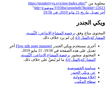
مجلوبة من "
https://genderiyya.xyz/mw/index.php?
title=موضوع:V05fhg1gstgdg8t7&oldid=22023
"
آخر تعديل بتاريخ 21 مايو 2019، في 19:58
ويكي الجندر
المحتوى متاح وفق
برخصة المشاع الإبداعي: النِّسبة-
المشاركةبالمثل 4.0
إن لم يرد خلاف ذلك.
أجرى مستخدم ويكي الجندر
Flow talk page manager
آخر
تعديل على هذه الصفحة في 19:58، 21 مايو 2019.
المحتوى منشور
برخصة المشاع الإبداعي: النِّسبة-
المشاركةبالمثل 4.0
ما لم يُنصّ على خلاف ذلك.
سياسة الخصوصية
عن ويكي الجندر
إخلاء مسؤولية
سطح المكتب