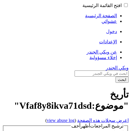
افتح القائمة الرئيسية
الصفحة الرئيسية
عشوائي
دخول
الإعدادات
عن ويكي الجندر
إخلاء مسؤولية
ويكي الجندر
ابحث
تأريخ
"موضوع:Vfaf8y8ikva71dsd"
اعرض سجلات هذه الصفحة
(
view abuse log
)
ترشيح المراجعات
أظهر
أخف