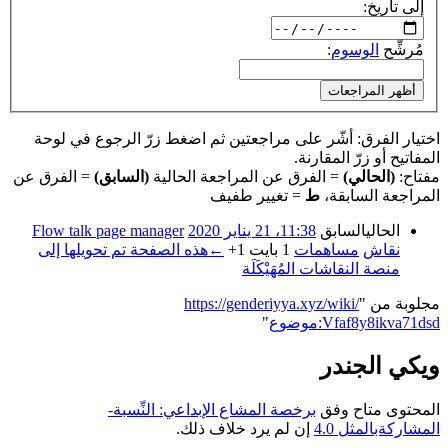
إلى تاريخ:
مُرشِّح
الوسوم
:
أظهر المراجعات
اختيار الفرق: أشّر على مراجعتين ثم اضغط زرّ الرجوع في لوحة
المفاتيح أو زرّ المقارنة.
مفتاح:
(الحالي)
= الفرق عن المراجعة الحالية
(السابق)
= الفرق عن
المراجعة السابقة،
ط
= تغيير طفيف
الحالي
السابق
11:38، 21 يناير 2020
‏
Flow talk page manager
نقاش
مساهمات
‏
1 بايت
+1
‏
←‏هذه الصفحة تم تحويلها إلى
منصة النقاشات المُهَيْكَلَة
مجلوبة من "
https://genderiyya.xyz/wiki/
موضوع:Vfaf8y8ikva71dsd
"
ويكي الجندر
المحتوى متاح وفق
برخصة المشاع الإبداعي: النِّسبة-
المشاركةبالمثل 4.0
إن لم يرد خلاف ذلك.