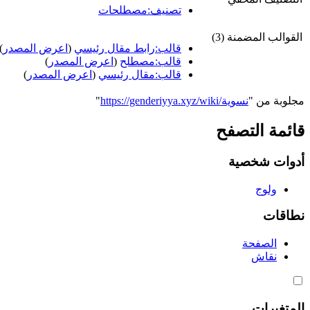
تصنيف:مصطلحات
القوالب المضمنة (3)
قالب:رابط مقال رئيسي
(
اعرض المصدر
)
قالب:مصطلح
(
اعرض المصدر
)
قالب:مقال رئيسي
(
اعرض المصدر
)
مجلوبة من "
https://genderiyya.xyz/wiki/نسوية
"
قائمة التصفح
أدوات شخصية
ولوج
نطاقات
الصفحة
نقاش
المتغيرات