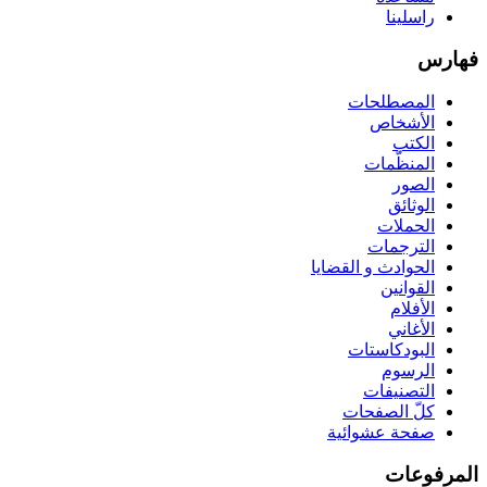
راسلينا
فهارس
المصطلحات
الأشخاص
الكتب
المنظّمات
الصور
الوثائق
الحملات
الترجمات
الحوادث و القضايا
القوانين
الأفلام
الأغاني
البودكاستات
الرسوم
التصنيفات
كلّ الصفحات
صفحة عشوائية
المرفوعات