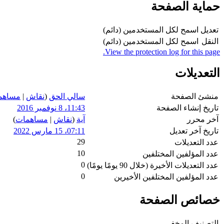
حماية الصفحة
تعديل
اسمح لكل المستخدمين (دائم)
النقل
اسمح لكل المستخدمين (دائم)
View the protection log for this page.
التعديلات
منشئ الصفحة
سالي الحق
(
نقاش
|
مساهم
تاريخ إنشاء الصفحة
11:43، 8 نوفمبر 2016
آخر محرر
آية
(
نقاش
|
مساهمات
)
تاريخ آخر تعديل
07:11، 15 مارس 2022
29
عدد التعديلات
10
عدد المؤلفين المختلفين
0
عدد التعديلات الأخيرة (خلال 90 يومًا يومًا)
0
عدد المؤلفين المختلفين الأخيرين
خصائص الصفحة
التصنيف المخفي