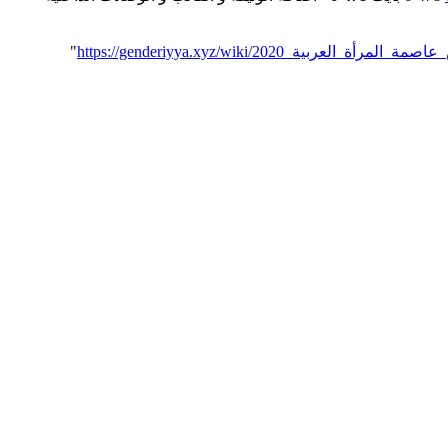
لرياض_عاصمة_المرأة_العربية_2020
"