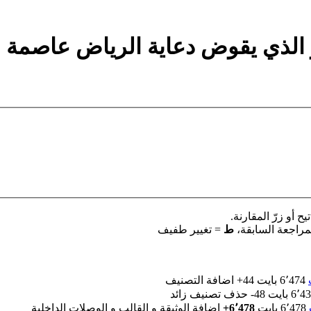
لذي يقوض دعاية الرياض عاصمة المرأة
 أو زرّ المقارنة.
مراجعة السابقة،
ط
= تغيير طفيف
‏
6٬474 بايت
+44
‏
اضافة التصنيف
6٬ بايت
-48
‏
حذف تصنيف زائد
‏
6٬478 بايت
+6٬478
‏
اضافة الوثيقة و القالب و الوصلات الداخلية