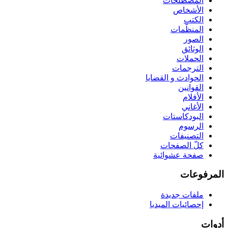
المصطلحات
الأشخاص
الكتب
المنظّمات
الصور
الوثائق
الحملات
الترجمات
الحوادث و القضايا
القوانين
الأفلام
الأغاني
البودكاستات
الرسوم
التصنيفات
كلّ الصفحات
صفحة عشوائية
المرفوعات
ملفات جديدة
إحصائيات الميديا
أدوات