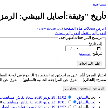
مساعدة
تأريخ "وثيقة:أصايل البيشي: الرمز ا
اعرض سجلات هذه الصفحة
(
view abuse log
)
اذهب إلى التنقل
اذهب إلى البحث
ترشيح المراجعات
أظهر
أخف
إلى تاريخ:
مُرشِّح
الوسوم
:
أظهر المراجعات
اختيار الفرق: أشّر على مراجعتين ثم اضغط زرّ الرجوع في لوحة المفاتيح
مفتاح:
(الحالي)
= الفرق عن المراجعة الحالية
(السابق)
= الفرق عن ال
الحالي
السابق
13:02، 28 يوليو 2020
‏
سعاد
نقاش
مساهمات
الحالي
السابق
10:01، 23 يوليو 2020
‏
آية
نقاش
مساهمات
‏
430
الحالي
السابق
13:52، 19 يونيو 2020
‏
سعاد
نقاش
مساهمات