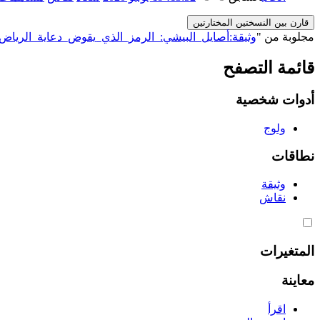
مجلوبة من "
https://genderiyya.xyz/wiki/وثيقة:أصايل_البيشي:_الرمز_الذي_يقوض_دعاية_ا
قائمة التصفح
أدوات شخصية
ولوج
نطاقات
وثيقة
نقاش
المتغيرات
معاينة
اقرأ