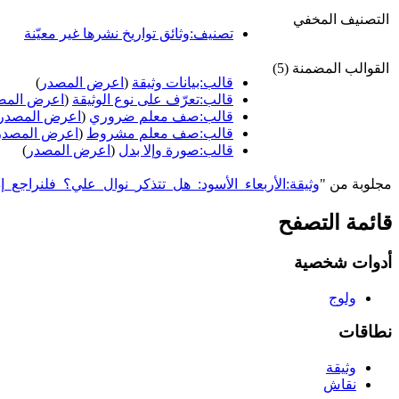
التصنيف المخفي
تصنيف:وثائق تواريخ نشرها غير معيّنة
القوالب المضمنة (5)
قالب:بيانات وثيقة
(
اعرض المصدر
)
قالب:تعرّف على نوع الوثيقة
(
اعرض المص
قالب:صف معلم ضروري
(
اعرض المصدر
قالب:صف معلم مشروط
(
اعرض المصدر
قالب:صورة وإلا بدل
(
اعرض المصدر
)
مجلوبة من "
https://genderiyya.xyz/wiki/وثيقة:الأربعاء_الأسود:_هل_تتذكر_نوال_علي؟_ف
قائمة التصفح
أدوات شخصية
ولوج
نطاقات
وثيقة
نقاش