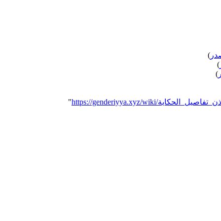
در
)
)
)
لنراجع_إذن_تفاصيل_الحكاية
"