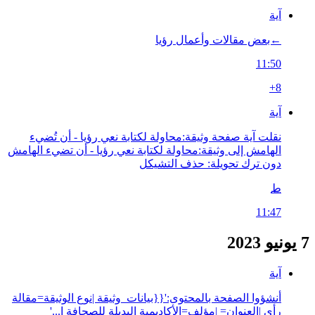
آية
←‏بعض مقالات وأعمال رؤيا
11:50
+8
آية
نقلت آية صفحة وثيقة:محاولة لكتابة نعي رؤيا - أن تُضيء
الهامش إلى وثيقة:محاولة لكتابة نعي رؤيا - أن تضيء الهامش
دون ترك تحويلة: حذف التشيكل
ط
11:47
7 يونيو 2023
آية
أنشؤوا الصفحة بالمحتوى:'{{بيانات_وثيقة |نوع الوثيقة=مقالة
رأي |العنوان= |مؤلف=الأكاديمية البديلة للصحافة ا...'