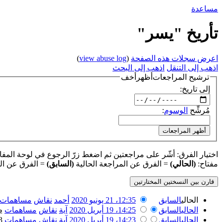
مساعدة
تأريخ "يسر"
اعرض سجلات هذه الصفحة
(
view abuse log
)
اذهب إلى التنقل
اذهب إلى البحث
ترشيح المراجعات
أظهر
أخف
إلى تاريخ:
مُرشِّح
الوسوم
:
أظهر المراجعات
اختيار الفرق: أشّر على مراجعتين ثم اضغط زرّ الرجوع في لوحة المفاتيح
مفتاح:
(الحالي)
= الفرق عن المراجعة الحالية
(السابق)
= الفرق عن ال
الحالي
السابق
12:35، 21 يونيو 2020
‏
أحمد
نقاش
مساهمات
الحالي
السابق
14:25، 19 أبريل 2020
‏
آية
نقاش
مساهمات
‏
ط
الحالي
السابق
14:23، 19 أبريل 2020
‏
آية
نقاش
مساهمات
‏
63