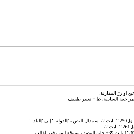
 أو زرّ المقارنة.
مراجعة السابقة،
ط
= تغيير طفيف
‏
ط
1٬259 بايت
-2
‏
استبدال النص - '|الدولة=' إلى '|البلد='
1٬261 بايت
-2
1٬2 بايت
+39
‏
خانة الوصف وموقع الوب في القالب