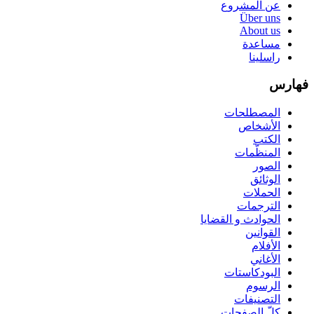
عن المشروع
Über uns
About us
مساعدة
راسلينا
فهارس
المصطلحات
الأشخاص
الكتب
المنظّمات
الصور
الوثائق
الحملات
الترجمات
الحوادث و القضايا
القوانين
الأفلام
الأغاني
البودكاستات
الرسوم
التصنيفات
كلّ الصفحات