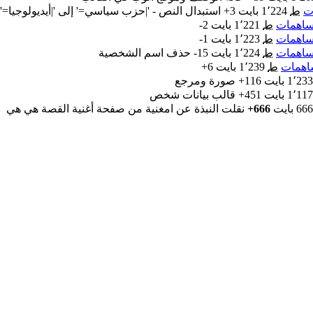
ت
‏
ط
1٬224 بايت
+3
‏
استبدال النص - '|حزب سياسي=' إلى '|أيديولوجيا='
اهمات
‏
ط
1٬221 بايت
-2
اهمات
‏
ط
1٬223 بايت
-1
اهمات
‏
ط
1٬224 بايت
-15
‏
حذف اسم الشخصية
همات
‏
ط
1٬239 بايت
+6
1٬233 بايت
+116
‏
صورة ومرجع
1٬117 بايت
+451
‏
قالب بيانات شخص
666 بايت
+666
‏
نقلت النبذة عن امغنية من صفحة أغنية القصة هي هي