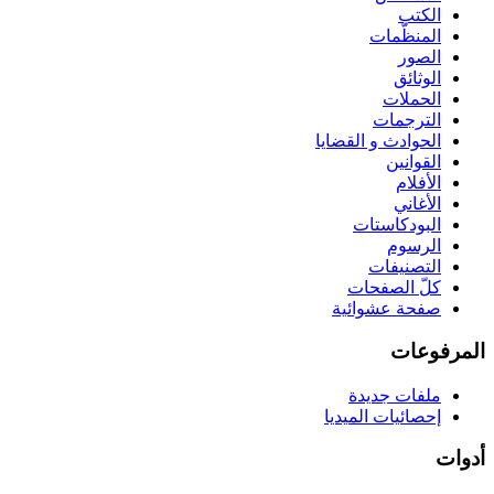
الكتب
المنظّمات
الصور
الوثائق
الحملات
الترجمات
الحوادث و القضايا
القوانين
الأفلام
الأغاني
البودكاستات
الرسوم
التصنيفات
كلّ الصفحات
صفحة عشوائية
المرفوعات
ملفات جديدة
إحصائيات الميديا
أدوات