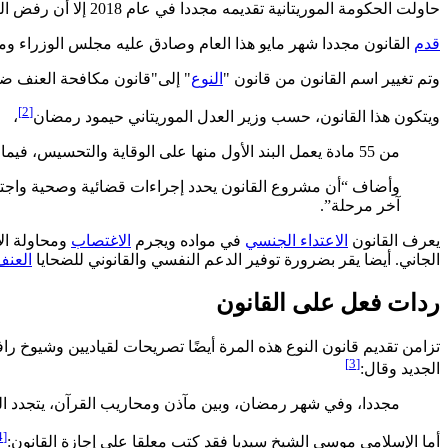
حاولت الحكومة الموريتانية تقديمه مجددا في عام 2018 إلا أن رفض البرلمان له دفعها
قدم
القانون مجددا شهر مايو هذا العام وصادق عليه مجلس الوزراء ومج
وتم تغيير اسم القانون من قانون "
النوع
" إلى"قانون مكافحة العنف ضد
[2]
ويتكون هذا القانون، حسب وزير العدل الموريتاني حيمود رمضان
،
من 55 مادة يعمل البند الأول منها على الوقاية والتحسيس، فيما يختص البند الثاني بالعقوبة ووضع مجموعة من الإجراءات لحماية المرأة والبنت من العنف والانتهاكات الأخرى”.
وأضاف “أن مشروع القانون يحدد إجراءات قضائية وصحية واجتماع
آخر مرحلة”.
يعرف القانون
الاعتداء الجنسي
في مواده ويجرم
الاغتصاب
ومحاولة ال
الجاني. أيضا يقر بضرورة توفير الدعم النفسي والقانوني للضحايا
العنف
ردات فعل على القانون
تزامن تقديم قانون النوع هذه المرة أيضًا تصريحات لقياديين وشيوخ ر
[3]
الجديد وقال:
مجددا، وفي شهر رمضان، وبين مآذن ومحاريب القرآن، يتجدد ال
[4]
أما الإسلامي موسى الشيخ سيديا فقد كتب معلقا على إجازة القانون: