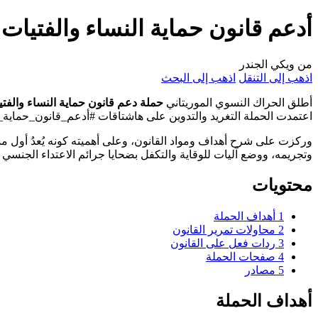
أدعم قانون حماية النساء والفتيات
من ويكي الجندر
اذهب إلى التنقل
اذهب إلى البحث
أطلق الحراك النسوي الموريتاني
حملة دعم قانون حماية النساء والفت
اعتمدت الحملة التغريد والتدوين على هاشتاقات #أدعم_قانون_حماية_ا
وركزت على شرح أهداف ومواد القانون، وعلى أهميته كونه يُعدُ أول 
وتجريمه، ووضع آليات للوقاية والتكفل بضحايا جرائم الاعتداء الجنسي 
محتويات
1
أهداف الحملة
2
محاولات تمرير القانون
3
ردات فعل على القانون
4
صفحات الحملة
5
مصادر
أهداف الحملة