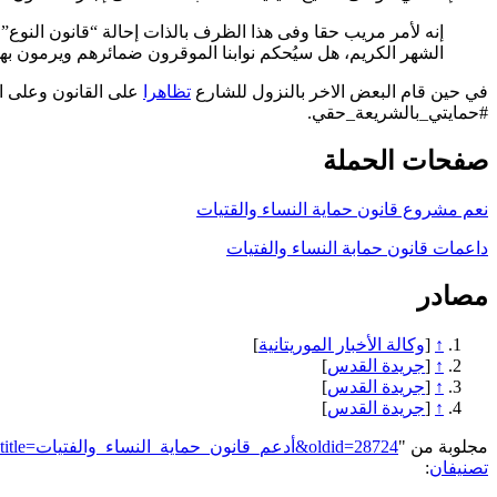
إنه لأمر مريب حقا وفى هذا الظرف بالذات إحالة “قانون النوع”
الشهر الكريم، هل سيُحكم نوابنا الموقرون ضمائرهم ويرمون بهذا 
في حين قام البعض الاخر بالنزول للشارع
تظاهرا
على القانون وعلى ال
#حمايتي_بالشريعة_حقي.
صفحات الحملة
نعم مشروع قانون حماية النساء والقتيات
داعمات قانون حمابة النساء والفتيات
مصادر
↑
[
وكالة الأخبار الموريتانية
]
↑
[
جريدة القدس
]
↑
[
جريدة القدس
]
↑
[
جريدة القدس
]
مجلوبة من "
https://genderiyya.xyz/mw/index.php?title=أدعم_قانون_حماية_النساء_والفتيات&oldid=28724
تصنيفان
: