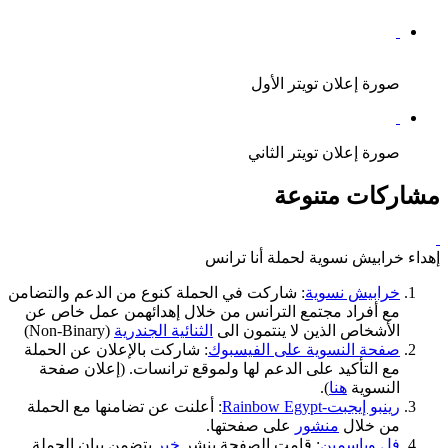
صورة إعلان تويتر الأول
صورة إعلان تويتر الثاني
مشاركات متنوعة
إهداء خرابيش نسوية لحملة أنا ترانس
خرابيش نسوية
: شاركت في الحملة كنوع من الدعم والتضامن
مع أفراد مجتمع الترانس من خلال إهدائهمن عمل خاص عن
الأشخاص الذين لا ينتمون الى
الثنائية الجندرية
(Non-Binary)
صفحة النسوية على الفيسبوك
: شاركت بالإعلان عن الحملة
مع التأكيد على الدعم لها ولموقع ترانسات. (إعلان صفحة
النسوية
هنا
).
رينبو إيجبت-Rainbow Egypt
: أعلنت عن تضامنها مع الحملة
من خلال
منشور
على صفحتها.
فل وياسمين
: قامت الصفحة بنشر
خبر
يتضمن بيان الحملة.