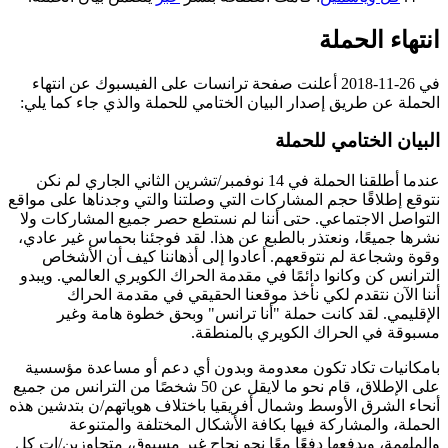
انتهاء الحملة
في 26-11-2018 أعلنت صفحة ترانسات على الفيسبوك عن انتهاء
الحملة عن طريق إصدار البيان الختامي للحملة والذي جاء كما يلي:
البيان الختامي للحملة
عندما أطلقنا الحملة في 14 نوفمبر/تشرين الثاني الجاري لم نكن
نتوقع إطلاقًا حجم المشاركات التي وصلتنا والتي وجدناها على مواقع
التواصل الاجتماعي. حتى أننا لم نستطع حصر جميع المشاركات ولا
نشرها جميعًا، ونعتذر بالطبع عن هذا. لقد فوجئنا بحماس غير عادي،
وقوة وشجاعة لم نتوقعهم. أعادوا إلى أذهاننا كيف أن الأشخاص
الترانس كن وكانوا دائمًا في مقدمة الحراك الكويري العالمي. ويبدو
أننا الآن نتقدم لكي نأخذ موقعنا الحقيقي في مقدمة الحراك
الإقليمي. لقد كانت حملة "أنا ترانس" وبحق خطوة هامة وغير
مسبوقة في الحراك الكويري بالمنطقة.
بامكانيات تكاد تكون معدومة وبدون أي دعم أو مساعدة مؤسسية
على الإطلاق، قام نحو ما لايقل عن 50 شخصًا من الترانس من جميع
أنحاء الشرق الأوسط وشمال أفريقيا باختلاف هوياتهم/ن بتدشين هذه
الحملة، والمشاركة فيها بكافة الأشكال المختلفة والمتنوعة
والملهمة، وبدفعها دفعًا معًا نحو نجاح غير مسبوق، متجاوزين/ات كل