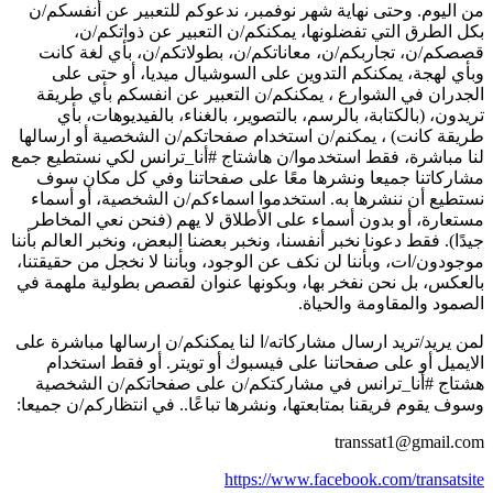
من اليوم. وحتى نهاية شهر نوفمبر، ندعوكم للتعبير عن أنفسكم/ن
بكل الطرق التي تفضلونها، يمكنكم/ن التعبير عن ذواتكم/ن،
قصصكم/ن، تجاربكم/ن، معاناتكم/ن، بطولاتكم/ن، بأي لغة كانت
وبأي لهجة، يمكنكم التدوين على السوشيال ميديا، أو حتى على
الجدران في الشوارع ، يمكنكم/ن التعبير عن انفسكم بأي طريقة
تريدون، (بالكتابة، بالرسم، بالتصوير، بالغناء، بالفيديوهات، بأي
طريقة كانت) ، يمكنم/ن استخدام صفحاتكم/ن الشخصية أو ارسالها
لنا مباشرة، فقط استخدموا/ن هاشتاج #أنا_ترانس لكي نستطيع جمع
مشاركاتنا جميعا ونشرها معًا على صفحاتنا وفي كل مكان سوف
نستطيع أن ننشرها به. استخدموا اسماءكم/ن الشخصية، أو أسماء
مستعارة، أو بدون أسماء على الأطلاق لا يهم (فنحن نعي المخاطر
جيدًا). فقط دعونا نخبر أنفسنا، ونخبر بعضنا البعض، ونخبر العالم بأننا
موجودون/ات، وبأننا لن نكف عن الوجود، وبأننا لا نخجل من حقيقتنا،
بالعكس، بل نحن نفخر بها، وبكونها عنوان لقصص بطولية ملهمة في
الصمود والمقاومة والحياة.
لمن يريد/تريد ارسال مشاركاته/ا لنا يمكنكم/ن ارسالها مباشرة على
الايميل أو على صفحاتنا على فيسبوك أو تويتر. أو فقط استخدام
هشتاج #أنا_ترانس في مشاركتكم/ن على صفحاتكم/ن الشخصية
وسوف يقوم فريقنا بمتابعتها، ونشرها تباعًا.. في انتظاركم/ن جميعا:
transsat1@gmail.com
https://www.facebook.com/transatsite