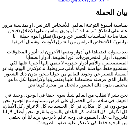
بيان الحملة
بمناسبة أسبوع التوعية العالمي للأشخاص الترانس، أو بمناسبة مرور
عام على انطلاق "ترانسات"، أو بدون مناسبة على الإطلاق (فنحن
لسنا بحاجة لمناسبات للتعبير عن وجودنا) نطلق اليوم حملة "أنا
ترانس"، للأشخاص الترانس من الشرق الأوسط وشمال أفريقيا.
بعد سنوات قضيناها في أدوار وضعها الآخرون لنا: أدوار المخلوقات
العجيبة، أدوار المنحرفين/ات عن الطبيعة، أدوار الضحايا
المستضعفين، والأهم أدوار جندرية لا ننتمي إليها أجبرنا عليها لكي
نستطيع فقط مواصلة الحياة بأدنى شروطها، ندعوكم/ن اليوم، وندعو
أنفسنا، للتعبير عن وجودنا للعالم من حولنا بفخر، بدون ذلك الشعور
بالعار الذي فرضته مجتمعاتنا علينا بعنصريتها وكراهيتها لكل ما هو
مختلف، بدون ذلك الشعور بالخجل من مجرد كوننا نحن.
نحن بشر لا نطلب من العالم شيئًا سوى حقنا في الوجود، وحقنا في
العيش في سلام، وفي الحصول على فرص متساوية مع الجميع. نحن
موجودون في كل مكان، في كل الجنسيات، كل الأعراق، كل الأديان،
كل الألوان، كل الفئات، كل البلدان والمدن والقرى. نحن أبطال لازلنا
قادرين/ات على الصمود في وجه عالم لا يرحم، يريد لنا أن نختفي
من الوجود فقط كي لا نعكر عليه صفو "الطبيعة".