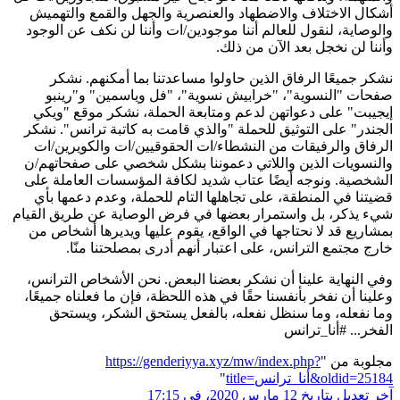
أشكال الاختلاف والاضطهاد والعنصرية والجهل والقمع والتهميش
والوصاية، لنقول للعالم أننا موجودين/ات وأننا لن نكف عن الوجود
وأننا لن نخجل بعد الآن من ذلك.
نشكر جميعًا الرفاق الذين حاولوا مساعدتنا بما أمكنهم. نشكر
صفحات "النسوية"، "خرابيش نسوية"، "فل وياسمين" و"رينبو
إيجيبت" على دعواتهن لدعم ومتابعة الحملة، نشكر موقع "ويكي
الجندر" على التوثيق للحملة "والذي قامت به كاتبة ترانس". نشكر
الرفاق والرفيقات من النشطاء/ات الحقوقيين/ات والكويرين/ات
والنسويات الذين واللاتي دعموننا بشكل شخصي على صفحاتهم/ن
الشخصية. ونوجه أيضًا عتاب شديد لكافة المؤسسات العاملة على
قضيتنا في المنطقة، على تجاهلها التام للحملة، وعدم دعمها بأي
شيء يذكر، بل واستمرار بعضها في فرض الوصاية عن طريق القيام
بمشاريع قد لا نحتاجها في الواقع، يقوم عليها ويديرها أشخاص من
خارج مجتمع الترانس، على اعتبار أنهم أدرى بمصلحتنا منّا.
وفي النهاية علينا أن نشكر بعضنا البعض. نحن الأشخاص الترانس،
وعلينا أن نفخر بأنفسنا حقًا في هذه اللحظة، فإن ما فعلناه جميعًا،
وما نفعله، وما سنظل نفعله، بالفعل يستحق الشكر، ويستحق
الفخر... #أنا_ترانس
مجلوبة من "
https://genderiyya.xyz/mw/index.php?
title=أنا_ترانس&oldid=25184
"
آخر تعديل بتاريخ 12 مارس 2020، في 17:15