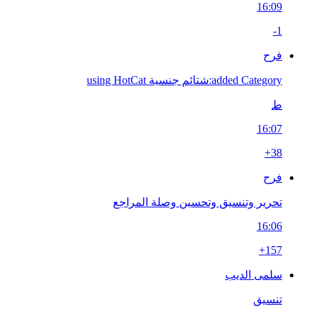
16:09
-1
فرح
added Category:شتائم جنسية using HotCat
ط
16:07
+38
فرح
تحرير وتنسيق وتحسين وصلة المراجع
16:06
+157
سلمى الديب
تنسيق