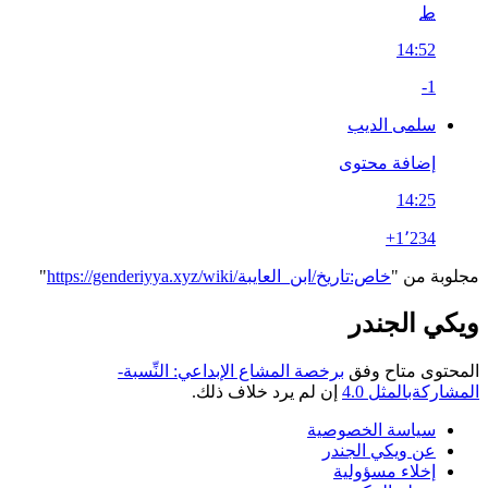
ط
14:52
-1
سلمى الديب
إضافة محتوى
14:25
+1٬234
مجلوبة من "
https://genderiyya.xyz/wiki/خاص:تاريخ/ابن_العايبة
"
ويكي الجندر
المحتوى متاح وفق
برخصة المشاع الإبداعي: النِّسبة-
المشاركةبالمثل 4.0
إن لم يرد خلاف ذلك.
سياسة الخصوصية
عن ويكي الجندر
إخلاء مسؤولية