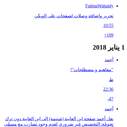
FatimaWahaidy
تحرير واضافة وصلات لصفحات على الويكي
10:55
+109
1 يناير 2018
أحمد
"مفاهيم و مصطلحات"!
ط
22:36
-47
أحمد
نقل أحمد صفحة ابن العايبة (شتيمة) إلى ابن العايبة دون ترك
تحويلة: التخصيص غير ضروري لعدم وجود تضارب مع مسمّى