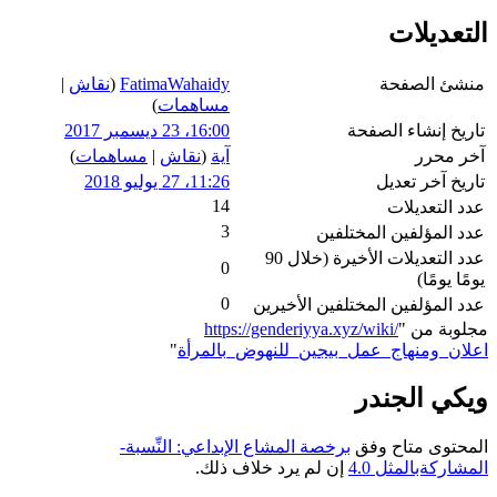
التعديلات
منشئ الصفحة
FatimaWahaidy
(
نقاش
|
مساهمات
)
تاريخ إنشاء الصفحة
16:00، 23 ديسمبر 2017
آخر محرر
آية
(
نقاش
|
مساهمات
)
تاريخ آخر تعديل
11:26، 27 يوليو 2018
14
عدد التعديلات
3
عدد المؤلفين المختلفين
عدد التعديلات الأخيرة (خلال 90
0
يومًا يومًا)
0
عدد المؤلفين المختلفين الأخيرين
مجلوبة من "
https://genderiyya.xyz/wiki/
اعلان_ومنهاج_عمل_بيجين_للنهوض_بالمرأة
"
ويكي الجندر
المحتوى متاح وفق
برخصة المشاع الإبداعي: النِّسبة-
المشاركةبالمثل 4.0
إن لم يرد خلاف ذلك.