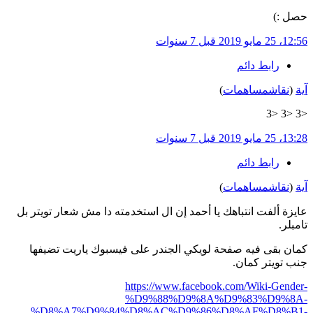
حصل
:)
12:56، 25 مايو 2019
قبل 7 سنوات
رابط دائم
آية
(
نقاش
مساهمات
)
<3 <3 <3
13:28، 25 مايو 2019
قبل 7 سنوات
رابط دائم
آية
(
نقاش
مساهمات
)
عايزة ألفت انتباهك يا أحمد إن ال استخدمته دا مش شعار تويتر بل
تامبلر.
كمان بقى فيه صفحة لويكي الجندر على فيسبوك ياريت تضيفها
جنب تويتر كمان.
https://www.facebook.com/Wiki-Gender-
%D9%88%D9%8A%D9%83%D9%8A-
%D8%A7%D9%84%D8%AC%D9%86%D8%AF%D8%B1-