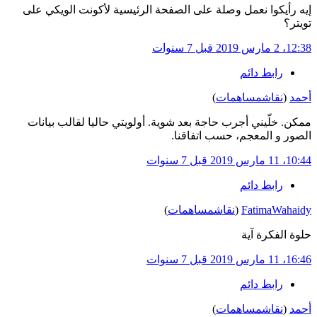
إيه رأيكوا نعمل وصلة على الصفحة الرئيسية لأكونت الويكي على
تويتر؟
12:38، 2 مارس 2019
قبل 7 سنوات
رابط دائم
أحمد
(
نقاش
مساهمات
)
ممكن. خلّيني أجرب حاجة بعد شوية. أولويتي حاليا لقالب بيانات
الصور و المعجم، حسب اتفاقنا.
10:44، 11 مارس 2019
قبل 7 سنوات
رابط دائم
FatimaWahaidy
(
نقاش
مساهمات
)
حلوة الفكرة آية
16:46، 11 مارس 2019
قبل 7 سنوات
رابط دائم
أحمد
(
نقاش
مساهمات
)