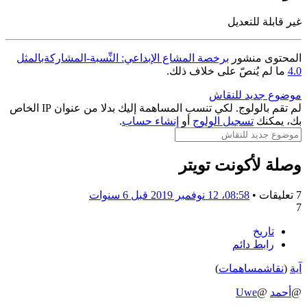
غير قابلة للتعديل
المحتوى منشور
برخصة المشاع الإبداعي: النِّسبة-المشاركةبالمثل
4.0
ما لم يُنصّ على خلاف ذلك.
موضوع جديد للنقاش
لم تقم بالولوج. لكي تنسب المساهمة إليك بدلا من عنوان IP الخاص
بك، يمكنك
تسجيل الولوج
أو
إنشاء حساب
.
وصلة لأكونت تويتر
7 تعليقات •
08:58، 12 نوفمبر 2019
قبل 6 سنوات
7
تاريخ
رابط دائم
آية
(
نقاش
مساهمات
)
@
أحمد
@
Uwe