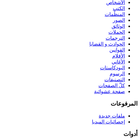
الأشخاص
الكتب
المنظّمات
الصور
الوثائق
الحملات
الترجمات
الحوادث و القضايا
القوانين
الأفلام
الأغاني
البودكاستات
الرسوم
التصنيفات
كلّ الصفحات
صفحة عشوائية
المرفوعات
ملفات جديدة
إحصائيات الميديا
أدوات