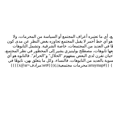
محظور في نظر المجتمع، أي ما تعتبره أعراف المجتمع أو السياسة من المحرمات، ولا
ه هو أي خط أحمر لا يقبل المجتمع تجاوزه بغض النظر عن مدى كون
ابوهًا في العديد من المجتمعات، خاصة الشرقية. وتشمل التابوهات
arraymap:Tabo|بx: | و }}) {{#set:دلالة=جمعها تابوهات، مصطلح بولينيزي يشير إلى المحظور في نظر المجتمع،
يان تقرن لدى البعض بمفهوم "الحلال" و"الحرام". فالتابوه هو أي
ية بالعديد من التابوهات، فالنساء، وكل ما يتعلق بهن، تابوهًا في
.}} {{#arraymap:محرمات مجتمعية|،|x|{{#set:مرادف=x@ar}}}}