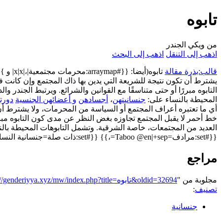
تابوه
من ويكي الجندر
اذهب إلى التنقل
اذهب إلى البحث
قالب:بذرة مقالة
تابوه(
يشترط أن تكون نتيجة للشريعة التي يدين بها ذاك المجتمع وإن كانت 
التابوه مبررًا أو حتى متناسقًا مع القوانين والشرائع. ويرتبط الجندر 
المحيطة بالنساء على:
جنسانيتهن
،
أجسادهن
و أعضائهن الجنسية
دورت
أي ما تعتبره أعراف المجتمع أو السياسة من المحرمات، ولا يشترط أن 
خط أحمر لا يقبل المجتمع تجاوزه بغض النظر عن مدى كون التابوه مبررًا 
العديد من المجتمعات، خاصة الشرقية. وتشمل التابوهات المحيطة بال
{{#set:مرادف=Taboo @en|+sep=،}} {{#set:ذات صلة=جنسانية النساء، جسد، دورة شهرية|+sep=،}}
مراجع
مجلوبة من "
https://genderiyya.xyz/mw/index.php?title=تابوه&oldid=32694
تصنيف
:
جنسانية