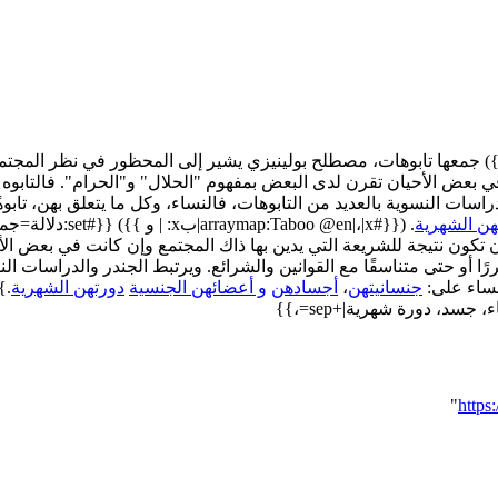
أيضا: {{#arraymap:محرمات مجتمعية|،|x|x| و }}) جمعها تابوهات، مصطلح بولينيزي يشير إلى ال
في بعض الأحيان تقرن لدى البعض بمفهوم "الحلال" و"الحرام". فالتابو
والدراسات النسوية بالعديد من التابوهات، فالنساء، وكل ما يتعلق بهن، ت
هن الشهرية
. ({{#o @en|،|x
تكون نتيجة للشريعة التي يدين بها ذاك المجتمع وإن كانت في بعض الأح
أو حتى متناسقًا مع القوانين والشرائع. ويرتبط الجندر والدراسات النسو
نساء على:
جنسانيتهن
،
أجسادهن
و أعضائهن الجنسية
دورتهن الشهرية
"