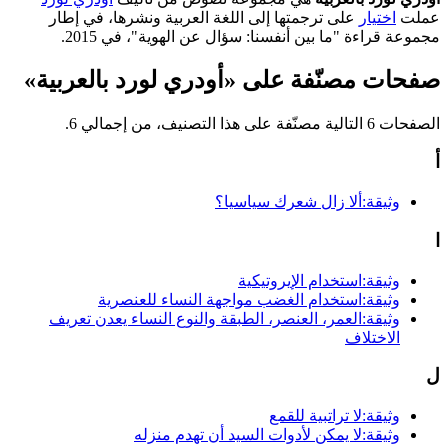
عملت
اختيار
على ترجمتها إلى اللغة العربية ونشرها، في إطار
مجموعة قراءة "ما بين أنفسنا: سؤال عن الهوية"، في 2015.
صفحات مصنّفة على «أودري لورد بالعربية»
الصفحات 6 التالية مصنّفة على هذا التصنيف، من إجمالي 6.
أ
وثيقة:ألا زال شعرك سياسيا؟
ا
وثيقة:استخدام الإيروتيكية
وثيقة:استخدام الغضب مواجهة النساء للعنصرية
وثيقة:العمر، العنصر، الطبقة والنوع النساء يعدن تعريف
الاختلاف
ل
وثيقة:لا تراتبية للقمع
وثيقة:لا يمكن لأدوات السيد أن تهدم منزله