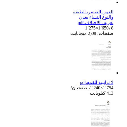
العمر، العنصر، الطبقة
والنوع النساء يعدن
تعريف الاختلاف.pdf
1٬275×1٬650، 8
صفحات؛ 2٫08 ميجابايت
لا تراتبية للقمع.pdf
1٬240×1٬754، صفحتان؛
413 كيلوبايت