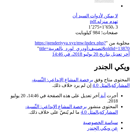
لا يمكن لأدوات السيد أن
تهدم منزله.pdf
1٬275×1٬650، 3
صفحات؛ 984 كيلوبايت
مجلوبة من "
https://genderiyya.xyz/mw/index.php?
title=تصنيف:أودري_لورد_بالعربية&oldid=13870
"
آخر تعديل بتاريخ 20 يوليو 2018، في 14:46
ويكي الجندر
المحتوى متاح وفق
برخصة المشاع الإبداعي: النِّسبة-
المشاركةبالمثل 4.0
إن لم يرد خلاف ذلك.
أجرت
آية
آخر تعديل على هذه الصفحة في 14:46، 20 يوليو
2018.
المحتوى منشور
برخصة المشاع الإبداعي: النِّسبة-
المشاركةبالمثل 4.0
ما لم يُنصّ على خلاف ذلك.
سياسة الخصوصية
عن ويكي الجندر