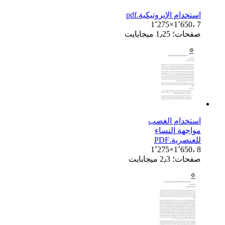
استخدام الإيروتيكية.pdf
1٬275×1٬650، 7
صفحات؛ 1٫25 ميجابايت
استخدام الغضب
مواجهة النساء
للعنصرية.PDF
1٬275×1٬650، 8
صفحات؛ 2٫3 ميجابايت