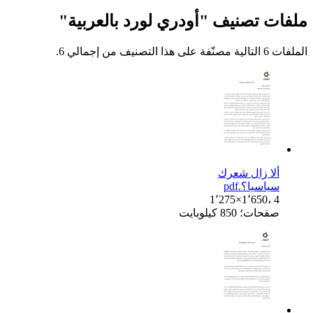
ملفات تصنيف "أودري لورد بالعربية"
الملفات 6 التالية مصنّفة على هذا التصنيف من إجمالي 6.
ألا زال شعرك
سياسيا؟.pdf
1٬275×1٬650، 4
صفحات؛ 850 كيلوبايت