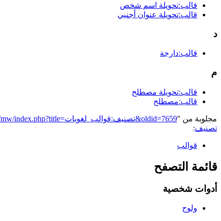
قالب:تحويلة اسم شخص
قالب:تحويلة عنوان أجنبي
د
قالب:دارجة
م
قالب:تحويلة مصطلح
قالب:مصطلح
مجلوبة من "
https://genderiyya.xyz/mw/index.php?title=تصنيف:قوالب_لغويات&oldid=7659
تصنيف
:
قوالب
قائمة التصفح
أدوات شخصية
ولوج