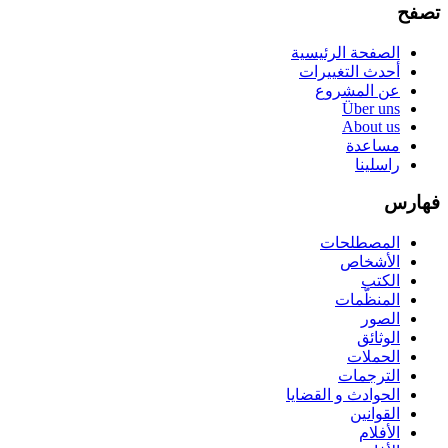
تصفح
الصفحة الرئيسية
أحدث التغييرات
عن المشروع
Über uns
About us
مساعدة
راسلينا
فهارس
المصطلحات
الأشخاص
الكتب
المنظّمات
الصور
الوثائق
الحملات
الترجمات
الحوادث و القضايا
القوانين
الأفلام