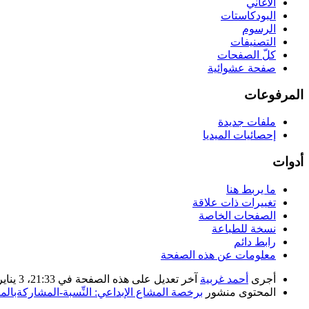
الأغاني
البودكاستات
الرسوم
التصنيفات
كلّ الصفحات
صفحة عشوائية
المرفوعات
ملفات جديدة
إحصائيات الميديا
أدوات
ما يربط هنا
تغييرات ذات علاقة
الصفحات الخاصة
نسخة للطباعة
رابط دائم
معلومات عن هذه الصفحة
أجرى
أحمد غربية
آخر تعديل على هذه الصفحة في 21:33، 3 يناير 2018.
المحتوى منشور
برخصة المشاع الإبداعي: النِّسبة-المشاركةبالمثل 