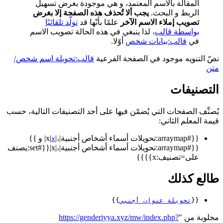
المقالة بالاسم المعتمد، و هي موجودة بغرض تسهيل
الربط و البحث.
يجب ألا تُحذف هذه الصفحة إلا بغرض
تصويب إملاء الاسم الآخر
علمًا بأنّها قد
تولَّد تلقائيًا
بواسطة قالب
، لذا ينبغي في هذه الحالة تصويب الاسم
في
قالب:بيانات شخص
أوّلا.
نصّ التنويه موجود في الصفحة الفرعية
قالب:تحويلة اسم شخص/
متن
التصنيفات
يُصنِّف الصفحات التي يُضمّن فيها على أحد التصنيفات التالية، حسب
قيمة المعلم الثاني:
{{#arraymap:تحويلات أسماء أشخاص أجنبية|،|x|
| و }}
x
{{#arraymap:تحويلات أسماء أشخاص أجنبية|،|x|{{#set:يصنف
على=تصنيف:x}}}}
طالع كذلك
{{
تحويلة عنوان أجنبي
}}
مجلوبة من "
https://genderiyya.xyz/mw/index.php?