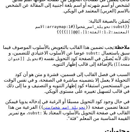
لشخص أو اسم شهرته أو اسم بلغة أجنبية إلى المقالة عن الشخص
بالاسم [العربي] المعتمد في الويكي.
يُضمّن بالصيغة التالية:
{{subst:تحويلة_اسم_شخص{{#arraymap:1:الاسم
المعتمد:1،2:الفئة:1|،|@@||
|}}}}
ملاحظة
:يجب تضمين هذا القالب بالتعويض بالأسلوب الموصوف فيما
سبق باستعمال
عوضا عن الأسلوب الاعتيادي للتضمين، و
subst:
ذلك لأنه يُضمِّن في الصفحة كود التحويل نفسه (
#تحويل [[عنوان
) بالإضافة إلى قالب إظهار التنويه.
صفحة]]
السبب في فصل القالب إلى قسمين، قشرة و متن هو أن كود
التحويلة لا يعمل إلا بتضمينه مباشرة في الصفحة، و في نفس الوقت
من المستحسن استبقاء كود إظهار التنويه و التصنيف و ما إلى ذلك
في قالب لتسهيل تغييره على مستوى الويكي.
في حال وجود كود التحويل مسبقًا أو الرغبة في إدخاله يدويا فيمكن
عندها تضمين صفحة
الفرعية من هذا
{{
تحويلة اسم شخص/متن
}}
القالب في صفحة التحويل بالأسلوب المعتاد بلا
، مع تمرير
subst:
القيمة المناسبة من المعلم "فئة".
محتويات