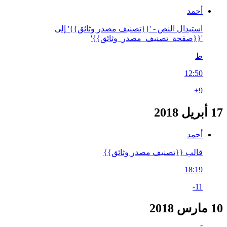
أحمد
استبدال النص - '{{تصنيف مصدر وثائق}}' إلى
'{{صفحة_تصنيف_مصدر_وثائق}}'
ط
12:50
+9
17 أبريل 2018
أحمد
قالب {{تصنيف مصدر وثائق}}
18:19
-11
10 مارس 2018