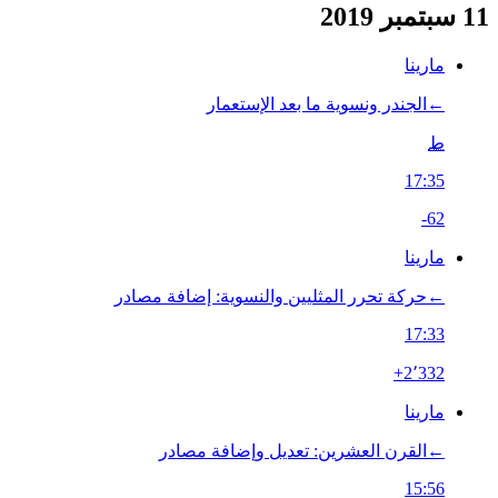
11 سبتمبر 2019
مارينا
←‏الجندر ونسوية ما بعد الإستعمار
ط
17:35
-62
مارينا
←‏حركة تحرر المثليين والنسوية: إضافة مصادر
17:33
+2٬332
مارينا
←‏القرن العشرين: تعديل وإضافة مصادر
15:56