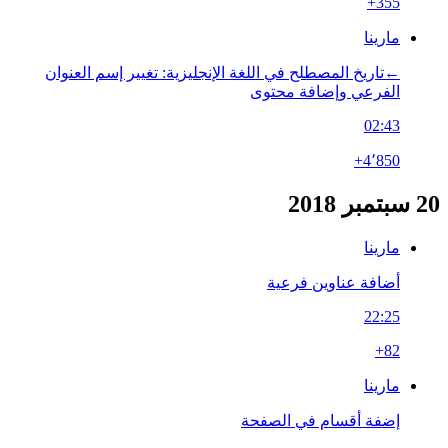
+355
مارينا
←‏تاريخ المصطلح في اللغة الإنجليزية: تغيير إسم العنوان
الفرعي وإضافة محتوى
02:43
+4٬850
20 سبتمبر 2018
مارينا
أضافة عناوين فرعية
22:25
+82
مارينا
إضفة أقسام في الصفحة