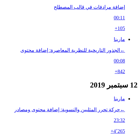
إضافة مرادفات في قالب المصطلح
00:11
+105
مارينا
←‏الجذور التاريخية للنظرية المعاصرة: إضافة محتوى
00:08
+842
12 سبتمبر 2019
مارينا
←‏حركة تحرر المثليين والنسوية: إضافة محتوى ومصادر
23:32
+4٬265