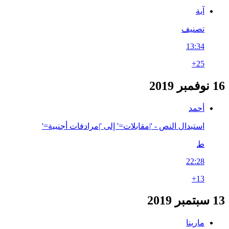
آية
تصنيف
13:34
+25
16 نوفمبر 2019
أحمد
استبدال النص - '|مقابلات=' إلى '|مرادفات أجنبية='
ط
22:28
+13
13 سبتمبر 2019
مارينا