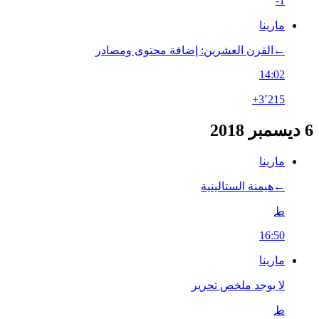
-1
مارينا
←‏القرن العشرين: إضافة محتوى ومصادر
14:02
+3٬215
6 ديسمبر 2018
مارينا
←‏هيمنة الستالينية
ط
16:50
مارينا
لا يوجد ملخص تحرير
ط