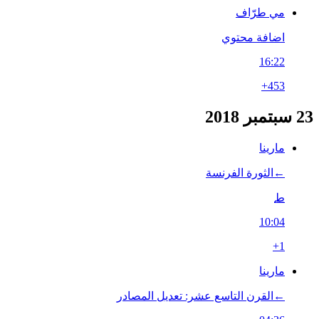
مي طرّاف
اضافة محتوي
16:22
+453
23 سبتمبر 2018
مارينا
←‏الثورة الفرنسة
ط
10:04
+1
مارينا
←‏القرن التاسع عشر: تعديل المصادر