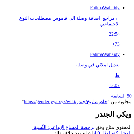
FatimaWahaidy
←‏مراجع: اضافة وصلة الى قاموس مصطلحات النوع
الاجتماعي
22:54
+73
FatimaWahaidy
تعديل املائي في وصلة
ط
12:07
50 السابقة
مجلوبة من "
https://genderiyya.xyz/wiki/خاص:تاريخ/جندر
"
ويكي الجندر
المحتوى متاح وفق
برخصة المشاع الإبداعي: النِّسبة-
المشاركةبالمثل 4.0
إن لم يرد خلاف ذلك.