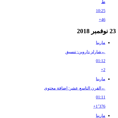
ط
10:25
+46
23 نوفمبر 2018
مارينا
←‏شارلز داروين: تنسيق
01:12
+2
مارينا
←‏القرن التاسع عشر: إضافة محتوى
01:11
+1٬376
مارينا