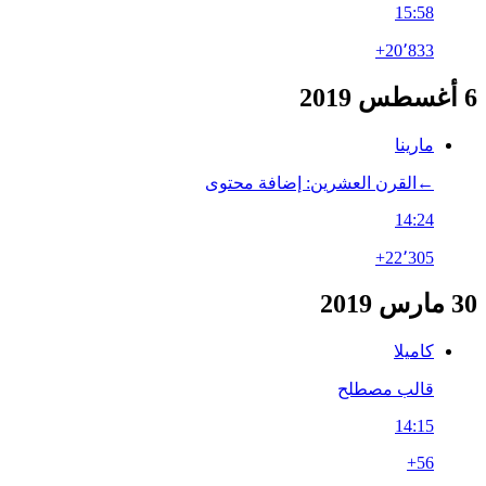
15:58
+20٬833
6 أغسطس 2019
مارينا
←‏القرن العشرين: إضافة محتوى
14:24
+22٬305
30 مارس 2019
كاميلا
قالب مصطلح
14:15
+56