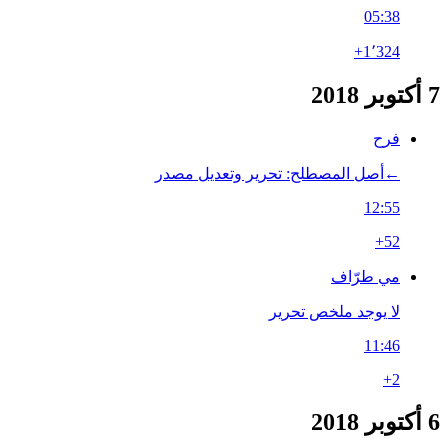
05:38
+1٬324
7 أكتوبر 2018
فرح
←‏أصل المصطلح: تحرير وتعديل مصدر
12:55
+52
مي طرّاف
لا يوجد ملخص تحرير
11:46
+2
6 أكتوبر 2018