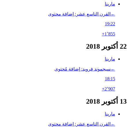
مارينا
←‏القرن التاسع عشر: إضافة محتوى
19:22
+1٬855
22 أكتوبر 2018
مارينا
←‏سيجموند فرويد: إضافة مُحتوى
18:15
+2٬907
13 أكتوبر 2018
مارينا
←‏القرن التاسع عشر: إضافة محتوى