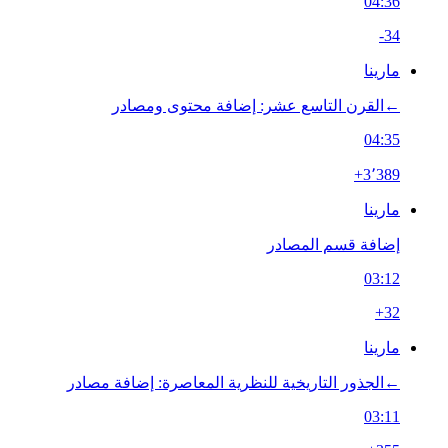
04:36
-34
مارينا
←‏القرن التاسع عشر: إضافة محتوى ومصادر
04:35
+3٬389
مارينا
إضافة قسم المصادر
03:12
+32
مارينا
←‏الجذور التاريخية للنظرية المعاصرة: إضافة مصادر
03:11