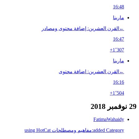
16:48
مارينا
←‏القرن العشرين: إضافة محتوى ومصادر
16:47
+1٬307
مارينا
←‏القرن العشرين: اضافة محتوى
16:16
+1٬504
29 نوفمبر 2018
FatimaWahaidy
added Category:مفاهيم ومصطلحات using HotCat