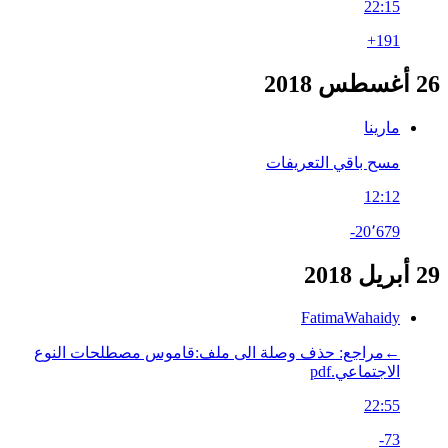
22:15
+191
26 أغسطس 2018
مارينا
مسح باقي التعريفات
12:12
-20٬679
29 أبريل 2018
FatimaWahaidy
←‏مراجع: حذف وصلة الى ملف:قاموس مصطلحات النوع
الاجتماعي.pdf
22:55
-73