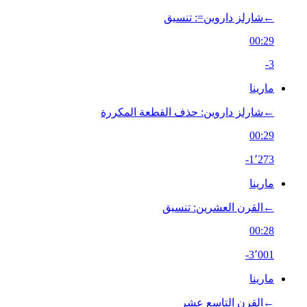
←‏شارلز داروين=: تنسيق
00:29
-3
مارينا
←‏شارلز داروين: حذف القطعة المكررة
00:29
-1٬273
مارينا
←‏القرن العشرين: تنسيق
00:28
-3٬001
مارينا
←‏القرن التاسع عشر