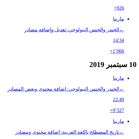
+926
مارينا
←‏الجندر والجنس البيولوجي: تعديل وإضافة مصادر
14:34
+1٬066
10 سبتمبر 2019
مارينا
←‏الجندر والجنس البيولوجي: اضافة محتوى وبعض المصادر
22:49
+9٬327
مارينا
←‏تاريخ المصطلح باللغة العربية: إضافة محتوى ومصادر