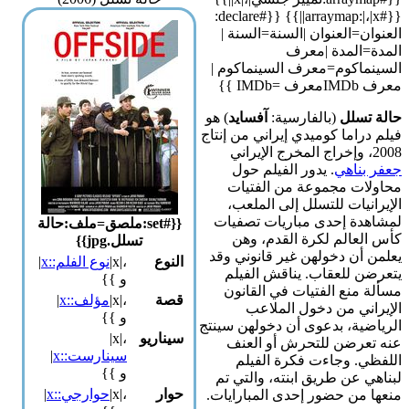
{{#arraymap:|،|x||}} {{#declare:
العنوان=العنوان |السنة=السنة |
المدة=المدة |معرف
السينماكوم=معرف السينماكوم |
معرف IMDbمعرف =IMDb }}
حالة تسلل
(بالفارسية:
آفساید
) هو
فيلم دراما كوميدي إيراني من إنتاج
2008، وإخراج المخرج الإيراني
جعفر بناهي
. يدور الفيلم حول
محاولات مجموعة من الفتيات
الإيرانيات للتسلل إلى الملعب،
لمشاهدة إحدى مباريات تصفيات
{{#set:ملصق=ملف:حالة
كأس العالم لكرة القدم، وهن
تسلل.jpg}}
يعلمن أن دخولهن غير قانوني وقد
النوع
،|x|
نوع الفلم::x
|
يتعرضن للعقاب. يناقش الفيلم
و }}
مسألة منع الفتيات في القانون
قصة
،|x|
مؤلف::x
|
الإيراني من دخول الملاعب
و }}
الرياضية، بدعوى أن دخولهن سينتج
سيناريو
،|x|
عنه تعرضن للتحرش أو العنف
سينارست::x
|
اللفظي. وجاءت فكرة الفيلم
و }}
لبناهي عن طريق ابنته، والتي تم
حوار
،|x|
حوارجي::x
|
منعها من حضور إحدى المبارايات.