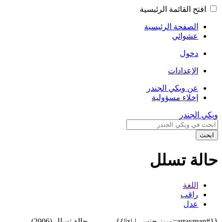
افتح القائمة الرئيسية
الصفحة الرئيسية
عشوائي
دخول
الإعدادات
عن ويكي الجندر
إخلاء مسؤولية
ويكي الجندر
ابحث
حالة تسلل
اللغة
راقب
عدل
{{#arraymap:تمييز جنسي|،|x||}}
حالة تسلل (2006)