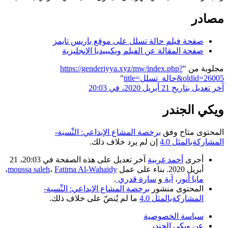
مصادر
صفحة فيلم حالة تسلل على موقع باريس تايمز
صفحة المقالة عن الفيلم ويكيبيديا الإنجليزية
مجلوبة من "
https://genderiyya.xyz/mw/index.php?
title=حالة_تسلل&oldid=26005
"
آخر تعديل بتاريخ 21 أبريل 2020، في 20:03
ويكي الجندر
المحتوى متاح وفق
برخصة المشاع الإبداعي: النِّسبة-
المشاركةبالمثل 4.0
إن لم يرد خلاف ذلك.
أجرى
أحمد غربية
آخر تعديل على هذه الصفحة في 20:03، 21
أبريل 2020. بناء على عمل
Fatima Al-Wahaidy
،
moussa saleh
،
مايا أنور
،
آية
و
سارة قدري
.
المحتوى منشور
برخصة المشاع الإبداعي: النِّسبة-
المشاركةبالمثل 4.0
ما لم يُنصّ على خلاف ذلك.
سياسة الخصوصية
عن ويكي الجندر