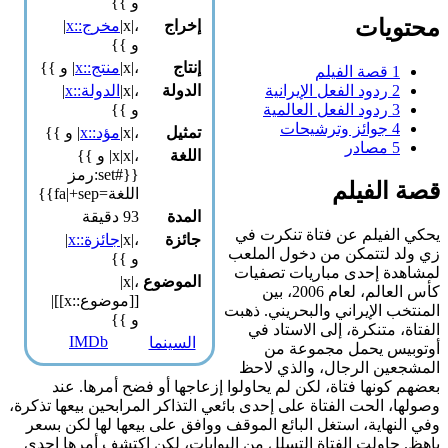
و }}
محتويات
إخراج
،|x|
مخرج::x
|
و }}
إنتاج
،|x|
منتج::x
| و }}
1
قصة الفيلم
2
ردود الفعل الإيرانية
الدولة
،|x|
الدولة::x
|
3
ردود الفعل العالمية
و }}
4
جوائز وترشيحات
تمثيل
،|x|
مؤد::x
| و }}
5
مصادر
اللغة
،|x|x| و }}
{{#set:رمز
قصة الفيلم
اللغة=fa|+sep}}
المدة
93 دقيقة
يحكي الفيلم عن فتاة تنكرت في
جائزة
،|x|
جائزة::x
|
زي ولد لتتمكن من دخول الملعب
و }}
لمشاهدة إحدى مباريات تصفيات
الموضوع
،|x|
كأس العالم، لعام 2006، بين
[[موضوع::x]]|
المنتخب الإيراني والبحريني. ذهبت
و }}
الفتاة، متنكرة، إلى الاستاد في
IMDb
السينما
أوتوبيس يحمل مجموعة من
المشجعين الرجال، والذي لاحظ
بعضهم كونها فتاة، لكن لم يحاولوا إزعاجها أو فضح أمرها. عند
وصولها، الحت الفتاة على إحدى بائعي التذاكر المرابحين بيعها تذكرة،
وفي النهاية، استغل البائع الموقف ووافق على بيعها لها لكن بسعر
باهظ. حاولت الفتاة التسلل من البوابات، لكن اكتشف أمرها إحدى