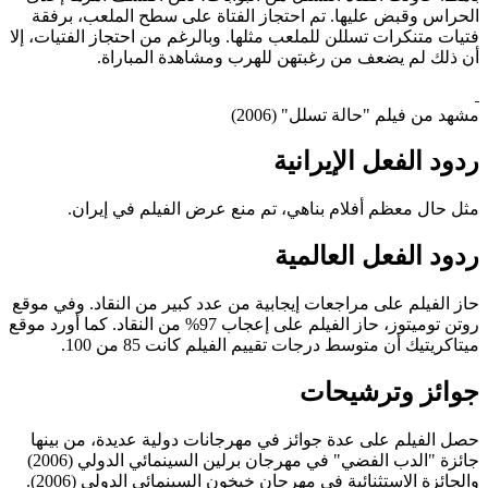
الحراس وقبض عليها. تم احتجاز الفتاة على سطح الملعب، برفقة
فتيات متنكرات تسللن للملعب مثلها. وبالرغم من احتجاز الفتيات، إلا
أن ذلك لم يضعف من رغبتهن للهرب ومشاهدة المباراة.
مشهد من فيلم "حالة تسلل" (2006)
ردود الفعل الإيرانية
مثل حال معظم أفلام بناهي، تم منع عرض الفيلم في إيران.
ردود الفعل العالمية
حاز الفيلم على مراجعات إيجابية من عدد كبير من النقاد. وفي موقع
روتن توميتوز، حاز الفيلم على إعجاب 97% من النقاد. كما أورد موقع
ميتاكريتيك أن متوسط درجات تقييم الفيلم كانت 85 من 100.
جوائز وترشيحات
حصل الفيلم على عدة جوائز في مهرجانات دولية عديدة، من بينها
جائزة "الدب الفضي" في مهرجان برلين السينمائي الدولي (2006)
والجائزة الاستثنائية في مهرجان خيخون السينمائي الدولي (2006).