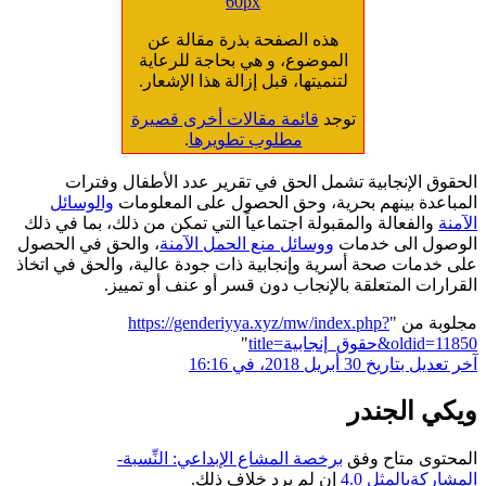
60px
هذه الصفحة بذرة مقالة عن
الموضوع، و هي بحاجة للرعاية
لتنميتها، قبل إزالة هذا الإشعار.
توجد
قائمة مقالات أخرى قصيرة
مطلوب تطويرها
.
الحقوق الإنجابية تشمل الحق في تقرير عدد الأطفال وفترات
المباعدة بينهم بحرية، وحق الحصول على المعلومات
والوسائل
الآمنة
والفعالة والمقبولة اجتماعياً التي تمكن من ذلك، بما في ذلك
الوصول الى خدمات
ووسائل منع الحمل الآمنة
، والحق في الحصول
على خدمات صحة أسرية وإنجابية ذات جودة عالية، والحق في اتخاذ
القرارات المتعلقة بالإنجاب دون قسر أو عنف أو تمييز.
مجلوبة من "
https://genderiyya.xyz/mw/index.php?
title=حقوق_إنجابية&oldid=11850
"
آخر تعديل بتاريخ 30 أبريل 2018، في 16:16
ويكي الجندر
المحتوى متاح وفق
برخصة المشاع الإبداعي: النِّسبة-
المشاركةبالمثل 4.0
إن لم يرد خلاف ذلك.