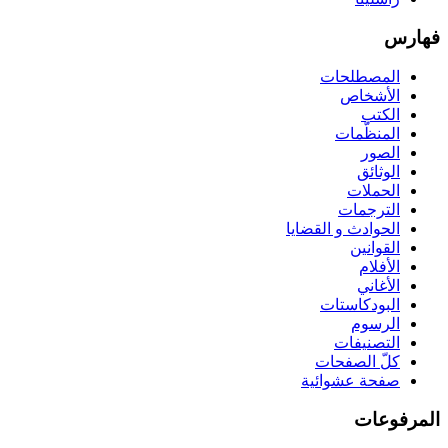
فهارس
المصطلحات
الأشخاص
الكتب
المنظّمات
الصور
الوثائق
الحملات
الترجمات
الحوادث و القضايا
القوانين
الأفلام
الأغاني
البودكاستات
الرسوم
التصنيفات
كلّ الصفحات
صفحة عشوائية
المرفوعات