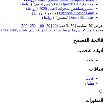
موضوع:Vkw4a3psuxkd31l4
(من
تعليق
) ‏
(
روابط
)
مشروع:ملخص منجزات العمل 2020
‏
(
روابط
)
Elizabeth Dodson Gray
(مضمن) ‏
(
روابط
)
Donna Haraway
(مضمن) ‏
(
روابط
)
عرض (50السابقة | 50اللاحقة) (
20
|
50
|
100
|
250
|
500
).
مجلوبة من "
https://genderiyya.xyz/wiki/خاص:ما_يربط_هنا/قالب:تحويلة_اسم_شخص
قائمة التصفح
أدوات شخصية
ولوج
نطاقات
قالب
نقاش
المتغيرات