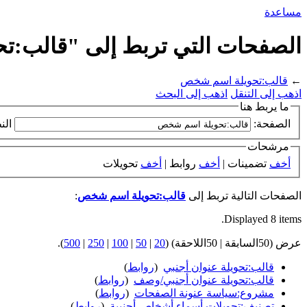
مساعدة
الصفحات التي تربط إلى "قالب:
←
قالب:تحويلة اسم شخص
اذهب إلى التنقل
اذهب إلى البحث
ما يربط هنا
الصفحة:
الن
مرشحات
أخف
تضمينات |
أخف
روابط |
أخف
تحويلات
الصفحات التالية تربط إلى
قالب:تحويلة اسم شخص
:
Displayed 8 items.
عرض (50السابقة | 50اللاحقة) (
20
|
50
|
100
|
250
|
500
).
قالب:تحويلة عنوان أجنبي
‏
(
روابط
)
قالب:تحويلة عنوان أجنبي/وصف
‏
(
روابط
)
مشروع:سياسة عنونة الصفحات
‏
(
روابط
)
تصنيف:تحويلات أسماء أشخاص أجنبية
‏
(
روابط
)