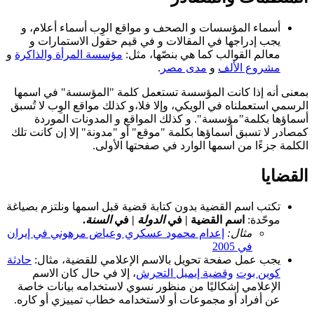
أسماء المؤسسات و الصحف و مواقع الوِب أسماء أعلام، و
يجب إدراجها في المقالات و في قيم حقول الاستمارات و
معالم القوالب كما هي بنصّها، مثل:
مؤسسة المرأة والذاكرة
و
مشروع الألف
و
مدى مصر
.
بمعنى أنه إذا كانت المؤسسة تستعمل كلمة "المؤسسة" في اسمها
الرسمي استعملناه في الويكي، وإلا فلا،و كذلك مواقع الوِب لا تُسبق
أسماؤها بكلمة"مؤسسة". و كذلك المواقع و المدونات الموردة
كمصادر لا تسبق أسماؤها بكلمة "موقع" أو "مدونة" إلا إن كانت تلك
الكلمة جزءًا من اسمها الوارد في صفحتها الأولى.
القضايا
تكتب اسم القضية بدون كتابة قضية قبل اسمها ونلتزم بصياغة
موحّدة:
اسم القضية | في
الدولة
| في
السنة
.
مثال:
إعدام محمود عسكري وعياض مرهوني في إيران
في 2005
يجب عمل صفحة تحويل بالاسم الإعلامي للقضية، مثال:
حادثة
كوين بوت
وقضية إيميل التحرش
، إلا في حال كان الاسم
الإعلامي إشكاليًا من منظور نسوي لاستخدامه بيانات خاصة
عن أفراد أو مجموعات أو لاستخدامه خطاب تمييزي أو كاره.