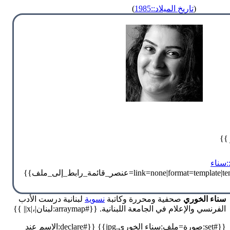
(
تاريخ الميلاد::1985
)
 }}
سناء
سناء الخوري
صحفية ومحررة وكاتبة
نسوية
لبنانية درست الأدب
الفرنسي والإعلام في الجامعة اللبنانية. {{#arraymap:لبنان|،|x|| }}
{{#set:صورة=ملف:سناء الخوري.jpg}} {{#declare:الاسم عند