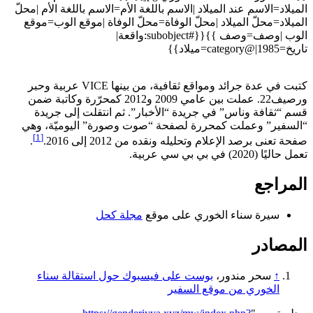
الميلاد=الاسم عند الميلاد |الاسم باللغة الأم=الاسم باللغة الأم |محلّ
الميلاد=محلّ الميلاد |محلّ الوفاة=محلّ الوفاة |موقع الوب=موقع
الوب |وصف=وصف }}{{#subobject:واقعة|
تاريخ=1985|@category=ميلاد}}
كتبت في عدة جرائد ومواقع ثقافية، من بينها VICE عربية وحبر
ورصيف22. عملت بين عامي 2009 و2012 كمحرّرة وكاتبة ضمن
قسم “ثقافة وناس” في جريدة “الأخبار”. ثم انتقلت إلى جريدة
“السفير” وعملت كمحررة لصفحة “صوت وصورة” اليوميّة، وهي
[1]
صفحة تعنى برصد الإعلام وتحليله ونقده من 2012 إلى 2016.
.
تعمل حاليًا (2020) في بي بي سي عربية.
المراجع
سيرة سناء الخوري على موقع
مجلة كحل
المصادر
↑
سحر مندور،
بوست على فيسبوك حول استقالة سناء
الخوري من موقع السفير