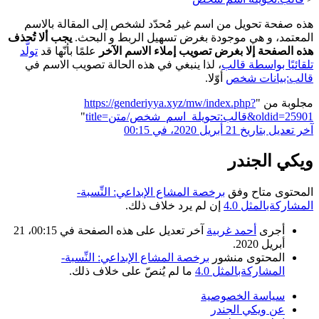
هذه صفحة تحويل من اسم غير مُحدّد لشخص إلى المقالة بالاسم
المعتمد، و هي موجودة بغرض تسهيل الربط و البحث.
يجب ألا تُحذف
هذه الصفحة إلا بغرض تصويب إملاء الاسم الآخر
علمًا بأنّها قد
تولَّد
تلقائيًا بواسطة قالب
، لذا ينبغي في هذه الحالة تصويب الاسم في
قالب:بيانات شخص
أوّلا.
مجلوبة من "
https://genderiyya.xyz/mw/index.php?
title=قالب:تحويلة_اسم_شخص/متن&oldid=25901
"
آخر تعديل بتاريخ 21 أبريل 2020، في 00:15
ويكي الجندر
المحتوى متاح وفق
برخصة المشاع الإبداعي: النِّسبة-
المشاركةبالمثل 4.0
إن لم يرد خلاف ذلك.
أجرى
أحمد غربية
آخر تعديل على هذه الصفحة في 00:15، 21
أبريل 2020.
المحتوى منشور
برخصة المشاع الإبداعي: النِّسبة-
المشاركةبالمثل 4.0
ما لم يُنصّ على خلاف ذلك.
سياسة الخصوصية
عن ويكي الجندر