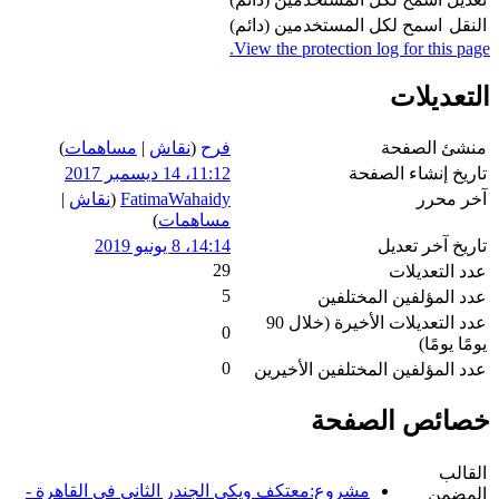
النقل
اسمح لكل المستخدمين (دائم)
View the protection log for this page.
التعديلات
منشئ الصفحة
فرح
(
نقاش
|
مساهمات
)
تاريخ إنشاء الصفحة
11:12، 14 ديسمبر 2017
آخر محرر
FatimaWahaidy
(
نقاش
|
مساهمات
)
تاريخ آخر تعديل
14:14، 8 يونيو 2019
29
عدد التعديلات
5
عدد المؤلفين المختلفين
عدد التعديلات الأخيرة (خلال 90
0
يومًا يومًا)
0
عدد المؤلفين المختلفين الأخيرين
خصائص الصفحة
القالب
مشروع:معتكف ويكي الجندر الثاني في القاهرة -
المضمن