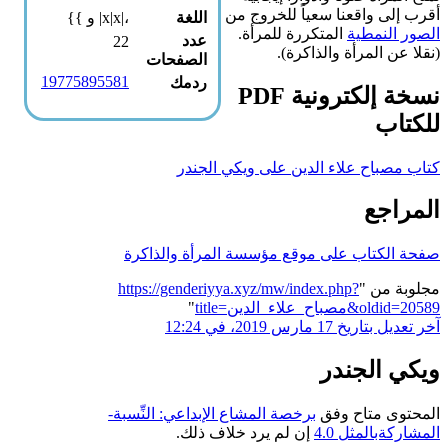
أقرب إلى واقعنا سعياً للخروج من
اللغة
،|x|x| و }}
الصور النمطية
المتكررة للمرأة.
عدد
22
(نقلا عن المرأة والذاكرة).
الصفحات
19775895581
ردمك
نسخة إلكترونية PDF
للكتاب
كتاب مصباح علاء الدين على ويكي الجندر
المراجع
صفحة الكتاب على موقع مؤسسة المرأة والذاكرة
مجلوبة من "
https://genderiyya.xyz/mw/index.php?
title=مصباح_علاء_الدين&oldid=20589
"
آخر تعديل بتاريخ 17 مارس 2019، في 12:24
ويكي الجندر
المحتوى متاح وفق
برخصة المشاع الإبداعي: النِّسبة-
المشاركةبالمثل 4.0
إن لم يرد خلاف ذلك.