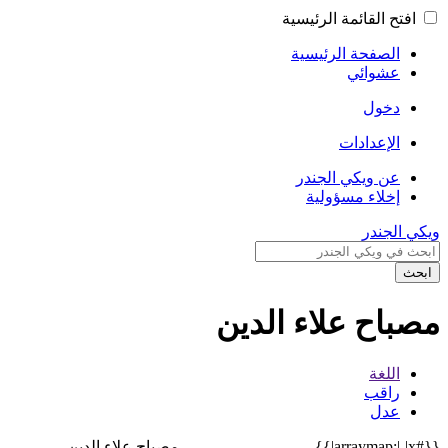
افتح القائمة الرئيسية
الصفحة الرئيسية
عشوائي
دخول
الإعدادات
عن ويكي الجندر
إخلاء مسؤولية
ويكي الجندر
ابحث
مصباح علاء الدين
اللغة
راقب
عدل
{{#arraymap:|،|x|}}
مصباح علاء الدين