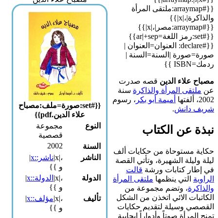
{{#arraymap:ملتقى المرأة
والذاكرة|،|x|}}
{{#arraymap:مصر|،|x|}}
{{#set:رمز اللغة=ar|+sep}}
{{#declare: العنوان=العنوان |
صورة=صورة |السنة=السنة |
ردمك=ISBN }}
مصباح علاء الدين
قصه صدرت
عن
ملتقى المرأة والذاكرة
سنة
2002، ألفتها
أميمة أبو بكر
، رسوم
{{#set:صورة=ملف:مصباح
شريف دانش
.
علاء الدين.pdf}}
النوع
مجموعة
نبذة عن الكتاب
قصصية
2002
السنة
حكاية مستوحاة من حكايات ألف
الناشر
،|x|
ناشر::x
|
ليلة وليلة الشهيرة، وتأتي القصة
و }}
في إطار كتابات ورشة
قالت
الدولة
،|x|
الدولة::x
|
الراوية
التي ينظمها
ملتقى المرأة
و }}
والذاكرة
، وتضم مجموعة من
الكاتبات الائي اتخذن من الشكل
تأليف
،|x|
مؤلف::x
|
القصصي وسيلة لتقديم حكايات
و }}
تمنح المرأة صوتاً وأدواراً إيجابية