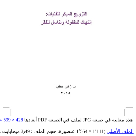
هذه معاينة في صيغة JPG لملف في الصيغة PDF أبعادها
428 × 599 عنصورة
الملف الأصلي
‏
(1٬111 × 1٬554 عنصورة، حجم الملف : 3٫49 ميجابايت ، نوع الملف :