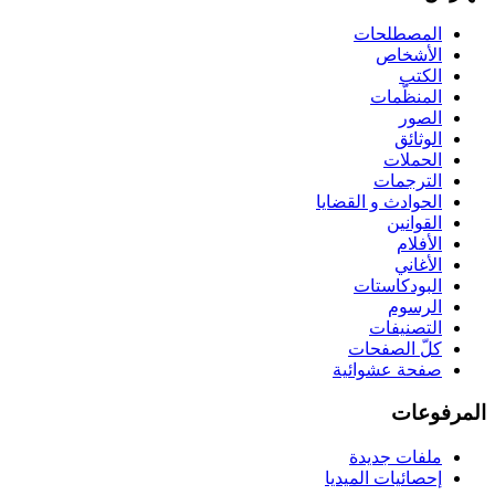
المصطلحات
الأشخاص
الكتب
المنظّمات
الصور
الوثائق
الحملات
الترجمات
الحوادث و القضايا
القوانين
الأفلام
الأغاني
البودكاستات
الرسوم
التصنيفات
كلّ الصفحات
صفحة عشوائية
المرفوعات
ملفات جديدة
إحصائيات الميديا