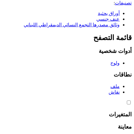
تصنيفات
:
أوراق بحثية
عنف جنسي
وثائق مصدرها التجمع النسائي الديمقراطي اللبناني
قائمة التصفح
أدوات شخصية
ولوج
نطاقات
ملف
نقاش
المتغيرات
معاينة