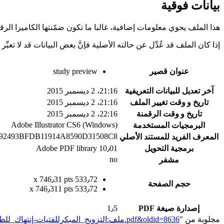
بيانات فوقية
هذا الملف يحوي معلومات إضافية، غالبا ما تكون ضمّنتها الكاميرا الر
إذا كان الملف قد عُدِّل عن حالته الأصلية فإنَّ بعض البيانات قد لا تعبِّر 
عنوان قصير
study preview
آخر تعديل للبيانات التعريفية
21:16، 2 ديسمبر 2015
تاريخ و وقت تغيير الملف
21:16، 2 ديسمبر 2015
تاريخ و وقت الرقمنة
22:16، 2 ديسمبر 2015
Adobe Illustrator CS6 (Windows)
البرمجيات المستخدمة
892493BFDB11914A8590D31508C8
المعرف الفريد للمستند الأصلي
برمجية التحويل
Adobe PDF library 10٫01
no
مشفر
533٫72 x 746٫31 pts
حجم الصفحة
533٫72 x 746٫311 pts
إصدارة صيغة PDF
1٫5
مجلوبة من "
https://genderiyya.xyz/mw/index.php?title=ملف:التزويج_المبكرللفتيات-إنتهاك_للطفولة_وتناسل_الفقر_ورقة_بحثية.pdf&oldid=8636