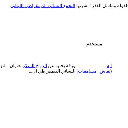
لطفولة وتناسل الفقر" نشرتها
التجمع النسائي الديمقراطي اللبناني
مستخدم
آية
ورقة يحثية عن
الزواج المبكر
بعنوان "التز
(
نقاش
|
مساهمات
)
النسائي الديمقراطي ال...