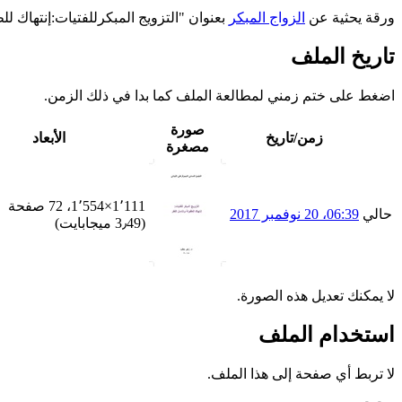
ورقة يحثية عن
الزواج المبكر
بعنوان "التزويج المبكرللفتيات:إنتهاك ل
تاريخ الملف
اضغط على ختم زمني لمطالعة الملف كما بدا في ذلك الزمن.
صورة
زمن/تاريخ
الأبعاد
مصغرة
1٬111×1٬554، 72 صفحة
حالي
06:39، 20 نوفمبر 2017
(3٫49 ميجابايت)
لا يمكنك تعديل هذه الصورة.
استخدام الملف
لا تربط أي صفحة إلى هذا الملف.