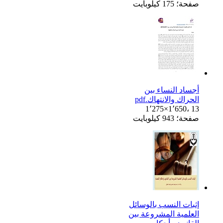
صفحة؛ 175 كيلوبايت
أجساد النساء بين
الحراك والانتهاك.pdf
1٬275×1٬650، 13
صفحة؛ 943 كيلوبايت
إثبات النسب بالوسائل
العلمية المشروعة بين