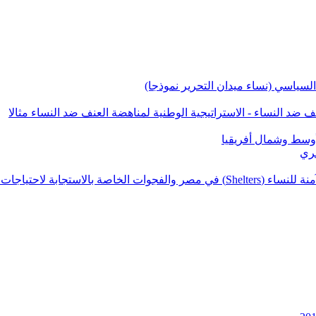
السياسي (نساء ميدان التحرير نموذجا)
ف ضد النساء - الاستراتيجية الوطنية لمناهضة العنف ضد النساء مثالا
أوسط وشمال أفريقيا
صري
ابة لاحتياجات الناجيات