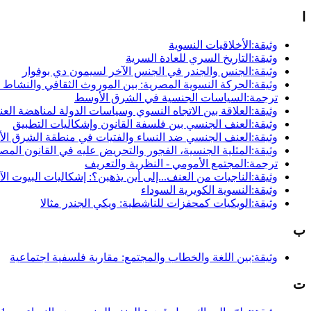
ا
وثيقة:الأخلاقيات النسوية
وثيقة:التاريخ السري للعادة السرية
وثيقة:الجنس والجندر في الجنس الآخر لسيمون دي بوفوار
وثيقة:الحركة النسوية المصرية: بين الموروث الثقافي والنشاط 
ترجمة:السياسات الجنسية في الشرق الأوسط
وثيقة:العلاقة بين الاتجاه النسوي وسياسات الدولة لمناهضة العن
وثيقة:العنف الجنسي بين فلسفة القانون وإشكاليات التطبيق
وثيقة:العنف الجنسي ضد النساء والفتيات في منطقة الشرق ال
وثيقة:المثلية الجنسية، الفجور والتحريض عليه في القانون الم
ترجمة:المجتمع الأمومي - النظرية والتعريف
وثيقة:الناجيات من العنف...إلى أين يذهبن؟: إشكاليات البيوت الآمنة للنساء (Shelters) في مصر والفجوات الخاصة بالاستج
وثيقة:النسوية الكويرية السوداء
وثيقة:الويكيات كمحفزات للناشطية: ويكي الجندر مثالا
ب
وثيقة:بين اللغة والخطاب والمجتمع: مقاربة فلسفية اجتماعية
ت