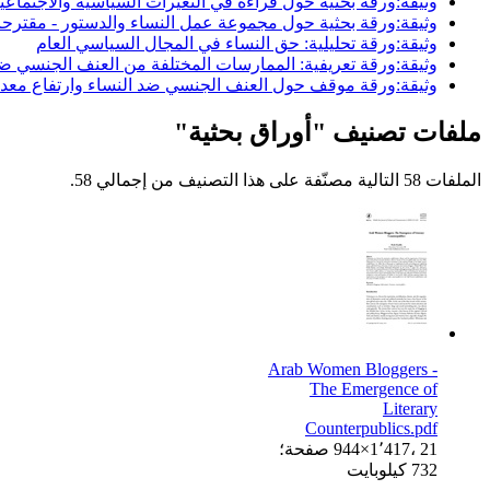
وثيقة:ورقة بحثية حول قراءة في التغيرات السياسية والاجتماعية في مصر بين 2011-2018: أجساد النسا
وثيقة:ورقة بحثية حول مجموعة عمل النساء والدستور - مقترحا
وثيقة:ورقة تحليلية: حق النساء في المجال السياسي العام
وثيقة:ورقة تعريفية: الممارسات المختلفة من العنف الجنسي ضد
وثيقة:ورقة موقف حول العنف الجنسي ضد النساء وارتفاع معدلا
ملفات تصنيف "أوراق بحثية"
الملفات 58 التالية مصنّفة على هذا التصنيف من إجمالي 58.
Arab Women Bloggers -
The Emergence of
Literary
Counterpublics.pdf
944×1٬417، 21 صفحة؛
732 كيلوبايت