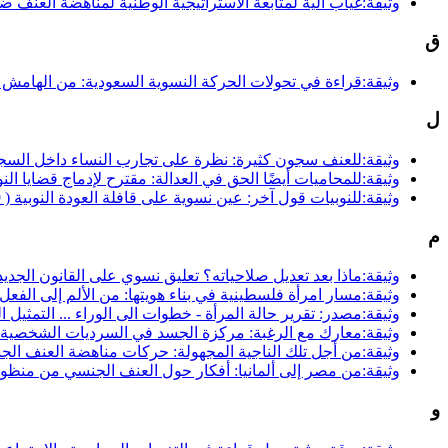
وثيقة:غياب آلية لمتابعة الاستراتيجية الوطنية لمناهضة العنف ض
ق
وثيقة:قراءة في تحولات الحركة النسوية السعودية: من الهامش 
ل
وثيقة:للعنف سجون كثيرة: نظرة على تجارب النساء داخل السج
وثيقة:للمحاميات أيضًا الحق في العدالة: مقترح لإدماج قضايا الن
وثيقة:للنوبيات قول آخر: عين نسوية على قافلة العودة النوبية ( 19- 22 نوفمبر 2016)
م
وثيقة:ماذا بعد تعديل صلاحياته؟ تعليق نسوي على القانون الجد
وثيقة:مسار امرأة فلسطينية في بناء هويتها: من الألم إلى الفعل
وثيقة:مصدر: تقرير حالة المرأة - خطوات الى الوراء ... التمثيل ا
وثيقة:معارك مع الرغبة: مركزة الجسد في السرديات الشخصية 
وثيقة:من أجل تلك الناجية المجهولة: حركات مناهضة العنف ال
وثيقة:من مصر إلى ألمانيا: أفكار حول العنف الجنسي من منظو
و