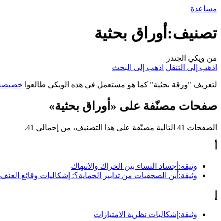
مساعدة
تصنيف:أوراق بحثية
من ويكي الجندر
اذهب إلى التنقل
اذهب إلى البحث
لتعريف "ورقة بحثية" كما هو مستعمل في هذه الويكي طالعوا
خصيصة:ن
صفحات مصنّفة على «أوراق بحثية»
الصفحات 41 التالية مصنّفة على هذا التصنيف، من إجمالي 41.
أ
وثيقة:أجساد النساء بين الحراك والانتهاك
وثيقة:أين الصحفيات من تدابير الحماية؟: إشكاليات وقائع العن
إ
وثيقة:إشكاليات نظرية الامتيازات