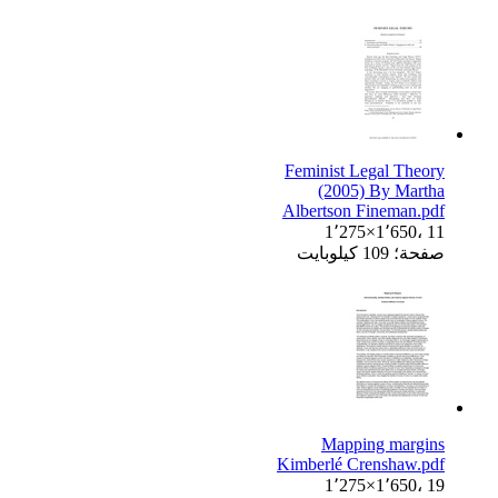
Feminist Legal Theory
(2005) By Martha
Albertson Fineman.pdf
1٬275×1٬650، 11
صفحة؛ 109 كيلوبايت
Mapping margins
Kimberlé Crenshaw.pdf
1٬275×1٬650، 19