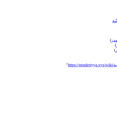
نة
در
)
)
)
"