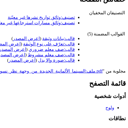
التصنيفان المخفيان
تصنيف:وثائق تواريخ نشرها غير معيّنة
تصنيف:وثائق مسارات استرجاعها غير معيّ
القوالب المضمنة (5)
قالب:بيانات وثيقة
(
اعرض المصدر
)
قالب:تعرّف على نوع الوثيقة
(
اعرض المص
قالب:صف معلم ضروري
(
اعرض المصدر
قالب:صف معلم مشروط
(
اعرض المصدر
قالب:صورة وإلا بدل
(
اعرض المصدر
)
مجلوبة من "
https://genderiyya.xyz/wiki/ملف:السينما_الألمانية_الجديدة_من_وجهة_نظر_نسوية.pdf
قائمة التصفح
أدوات شخصية
ولوج
نطاقات