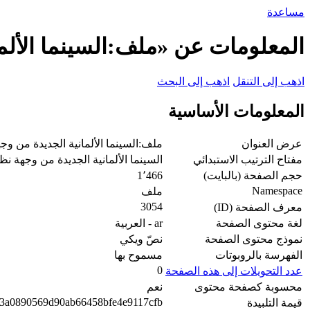
مساعدة
المعلومات عن «ملف:السينما الألمان
اذهب إلى التنقل
اذهب إلى البحث
المعلومات الأساسية
عرض العنوان
ملف:السينما الألمانية الجديدة من وجهة
مفتاح الترتيب الاستبدائي
السينما الألمانية الجديدة من وجهة نظر 
حجم الصفحة (بالبايت)
1٬466
Namespace
ملف
3054
معرف الصفحة (ID)
لغة محتوى الصفحة
ar - العربية
نموذج محتوى الصفحة
نصّ ويكي
الفهرسة بالروبوتات
مسموح بها
0
عدد التحويلات إلى هذه الصفحة
محسوبة كصفحة محتوى
نعم
3a0890569d90ab66458bfe4e9117cfb
قيمة التلبيدة