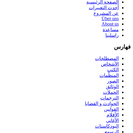
الصفحة الرئيسية
أحدث التغييرات
عن المشروع
Über uns
About us
مساعدة
راسلينا
فهارس
المصطلحات
الأشخاص
الكتب
المنظّمات
الصور
الوثائق
الحملات
الترجمات
الحوادث و القضايا
القوانين
الأفلام
الأغاني
البودكاستات
الرسوم