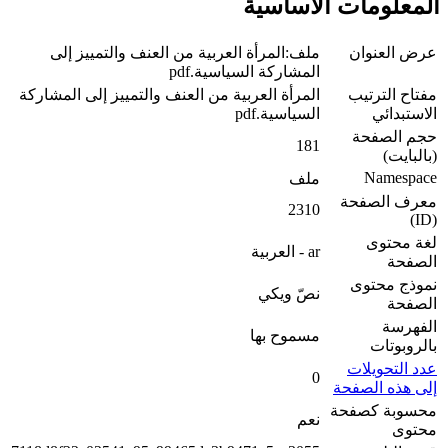
معلومات الأساسية
ض العنوان
ملف:المرأة العربية من العنف والتمييز إلى
المشاركة السياسية.pdf
تاح الترتيب
المرأة العربية من العنف والتمييز إلى المشاركة
استبدائي
السياسية.pdf
م الصفحة
181
البايت)
Namespa
ملف
رف الصفحة
2310
ة محتوى
ar - العربية
صفحة
وذج محتوى
نصّ ويكي
صفحة
فهرسة
مسموح بها
لروبوتات
د التحويلات
0
ى هذه الصفحة
سوبة كصفحة
نعم
حتوى