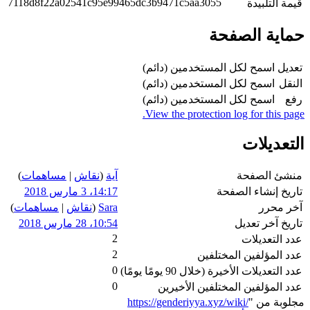
7118d8f22a02541c95e99465dc3b9471c5aa3055
مة التلبيدة
اية الصفحة
ديل
اسمح لكل المستخدمين (دائم)
نقل
اسمح لكل المستخدمين (دائم)
ع
اسمح لكل المستخدمين (دائم)
View the protection log for this pag
تعديلات
شئ الصفحة
آية
(
نقاش
|
مساهمات
)
ريخ إنشاء الصفحة
14:17، 3 مارس 2018
ر محرر
Sara
(
نقاش
|
مساهمات
)
ريخ آخر تعديل
10:54، 28 مارس 2018
2
د التعديلات
2
د المؤلفين المختلفين
0
 التعديلات الأخيرة (خلال 90 يومًا يومًا)
0
د المؤلفين المختلفين الأخيرين
لوبة من "
https://genderiyya.xyz/wiki/